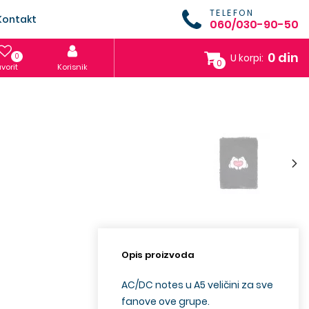
TELEFON
Kontakt
060/030-90-50
0 din
0
U korpi:
0
vorit
Korisnik
Opis proizvoda
AC/DC notes u A5 veličini za sve
fanove ove grupe.