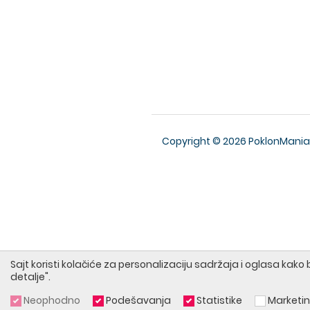
Copyright © 2026 PoklonMania
Sajt koristi kolačiće za personalizaciju sadržaja i oglasa kako
detalje".
Neophodno
Podešavanja
Statistike
Marketi