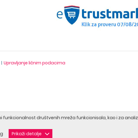
Upravljanje ličnim podacima
 bi funkcionalnost društvenih mreža funkcionisala, kao i za analiz
ng
Prikaži detalje