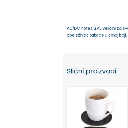
AC/DC notes u A5 veličini za s
obeleživač takođe u crnoj boji.
Slični proizvodi