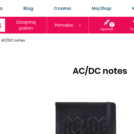
a
Blog
O nama
Moj Shop
Dizajniraj
Primalac
0
poklon
Uporedi
Fa
AC/DC notes
AC/DC notes