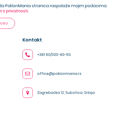
da PoklonMania stranica raspolaže mojim podacima.
vi o privatnosti
.
RUKU
Kontakt
+381 60/030-90-50
office@poklonmania.rs
Zagrebačka 12, Subotica, Srbija