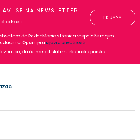
IJAVI SE NA NEWSLETTER
PRIJAVA
rihvatam da PoklonMania stranica raspolaže mojim
odacima. Opširnije u
izjavi o privatnosti
.
lažem se, da će mi sajt slati marketinške poruke.
azac