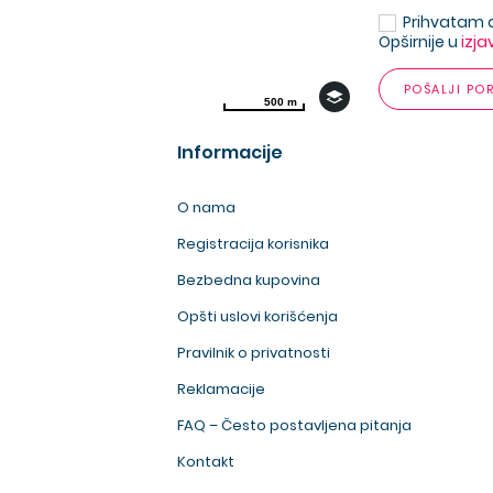
Prihvatam 
Opširnije u
izja
POŠALJI PO
500 m
500 m
Informacije
O nama
Registracija korisnika
Bezbedna kupovina
Opšti uslovi korišćenja
Pravilnik o privatnosti
Reklamacije
FAQ – Često postavljena pitanja
Kontakt