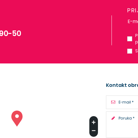
PR
-90-50
P
p
S
Kontakt obr