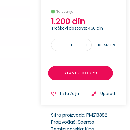
Na stanju
1.200 din
Troškovi dostave: 450 din
-
+
KOMADA
STAVI U KORPU
Lista želja
Uporedi
Šifra proizvoda: PM213382
Proizvođač: Scenso
Zemlja porekla: Kina