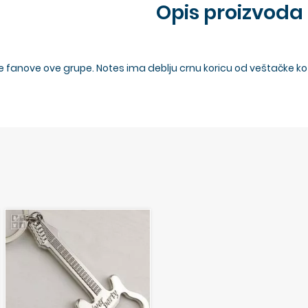
Opis proizvoda
ve fanove ove grupe. Notes ima deblju crnu koricu od veštačke k