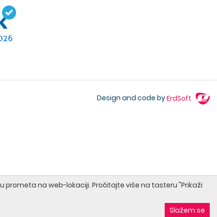
Design and code by
ErdSoft
u prometa na web-lokaciji. Pročitajte više na tasteru "Prikaži
Slažem se