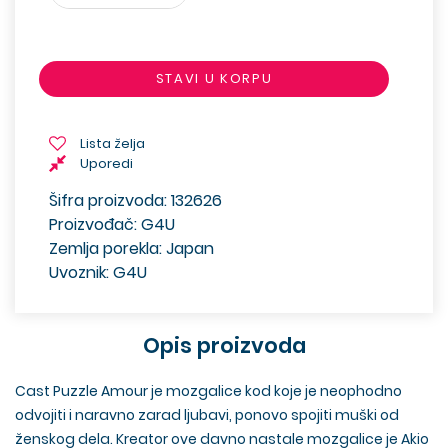
STAVI U KORPU
Lista želja
Uporedi
Šifra proizvoda: 132626
Proizvođač: G4U
Zemlja porekla: Japan
Uvoznik: G4U
Opis proizvoda
Cast Puzzle Amour je mozgalice kod koje je neophodno
odvojiti i naravno zarad ljubavi, ponovo spojiti muški od
ženskog dela. Kreator ove davno nastale mozgalice je Akio