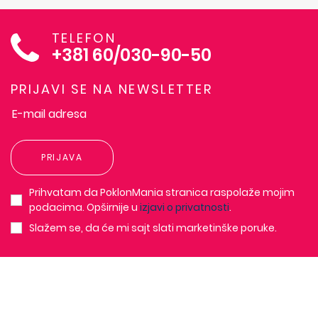
TELEFON
+381 60/030-90-50
PRIJAVI SE NA NEWSLETTER
PRIJAVA
Prihvatam da PoklonMania stranica raspolaže mojim
podacima. Opširnije u
izjavi o privatnosti
.
Slažem se, da će mi sajt slati marketinške poruke.