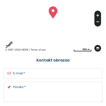
500 m
500 m
© 1987–2026 HERE |
Terms of use
Kontakt obrazac