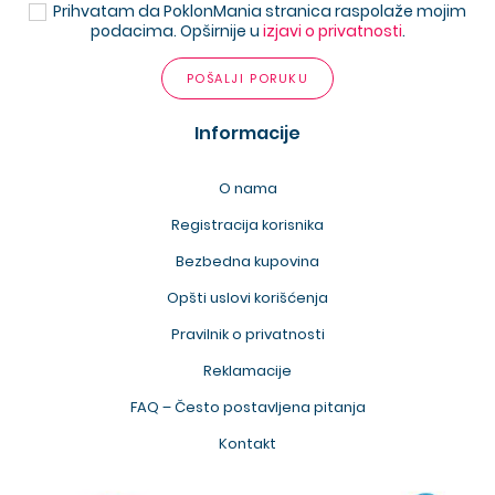
Prihvatam da PoklonMania stranica raspolaže mojim
podacima. Opširnije u
izjavi o privatnosti
.
POŠALJI PORUKU
Informacije
O nama
Registracija korisnika
Bezbedna kupovina
Opšti uslovi korišćenja
Pravilnik o privatnosti
Reklamacije
FAQ – Često postavljena pitanja
Kontakt