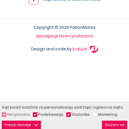
Copyright © 2026 PoklonMania
Upravljanje ličnim podacima
Design and code by
ErdSoft
Sajt koristi kolačiće za personalizaciju sadržaja i oglasa na sajtu.
Neophodno
Podešavanja
Statistike
Marketing
Prikaži detalje
Slažem se