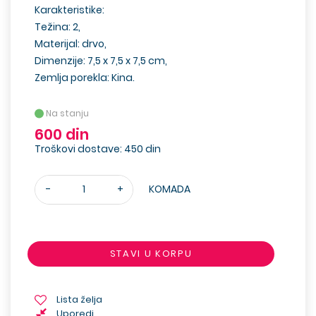
Karakteristike:
Težina: 2,
Materijal: drvo,
Dimenzije: 7,5 x 7,5 x 7,5 cm,
Zemlja porekla: Kina.
Na stanju
600 din
Troškovi dostave: 450 din
-
+
KOMADA
STAVI U KORPU
Lista želja
Uporedi