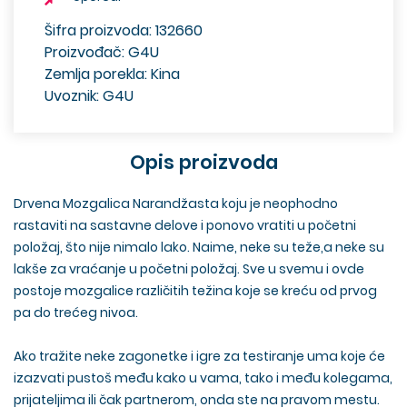
Šifra proizvoda: 132660
Proizvođač: G4U
Zemlja porekla: Kina
Uvoznik: G4U
Opis proizvoda
Drvena Mozgalica Narandžasta koju je neophodno
rastaviti na sastavne delove i ponovo vratiti u početni
položaj, što nije nimalo lako. Naime, neke su teže,a neke su
lakše za vraćanje u početni položaj. Sve u svemu i ovde
postoje mozgalice različitih težina koje se kreću od prvog
pa do trećeg nivoa.
Ako tražite neke zagonetke i igre za testiranje uma koje će
izazvati pustoš među kako u vama, tako i među kolegama,
prijateljima ili čak partnerom, onda ste na pravom mestu.