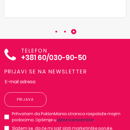
TELEFON
+381 60/030-90-50
PRIJAVI SE NA NEWSLETTER
PRIJAVA
Prihvatam da PoklonMania stranica raspolaže mojim
podacima. Opširnije u
izjavi o privatnosti
.
Slažem se, da će mi sajt slati marketinške poruke.