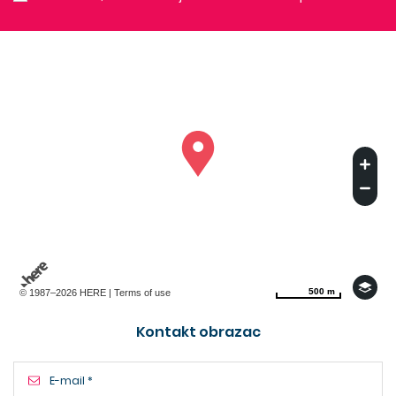
500 m
500 m
© 1987–2026 HERE |
Terms of use
Kontakt obrazac