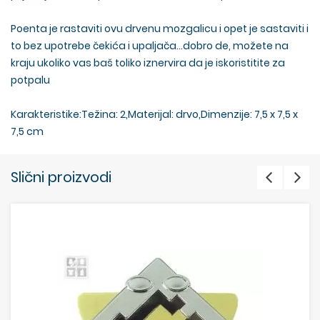
Poenta je rastaviti ovu drvenu mozgalicu i opet je sastaviti i
to bez upotrebe čekića i upaljača...dobro de, možete na
kraju ukoliko vas baš toliko iznervira da je iskoristitite za
potpalu
Karakteristike:Težina: 2,Materijal: drvo,Dimenzije: 7,5 x 7,5 x
7,5 cm
Slični proizvodi