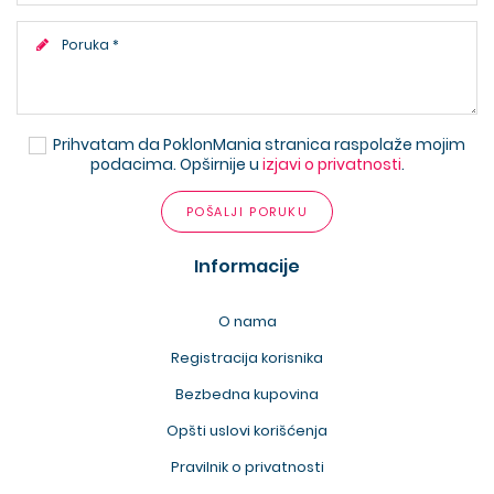
Prihvatam da PoklonMania stranica raspolaže mojim
podacima. Opširnije u
izjavi o privatnosti
.
POŠALJI PORUKU
Informacije
O nama
Registracija korisnika
Bezbedna kupovina
Opšti uslovi korišćenja
Pravilnik o privatnosti