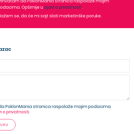
rihvatam da PoklonMania stranica raspolaže mojim
odacima. Opširnije u
izjavi o privatnosti
.
lažem se, da će mi sajt slati marketinške poruke.
azac
da PoklonMania stranica raspolaže mojim podacima.
vi o privatnosti
.
RUKU