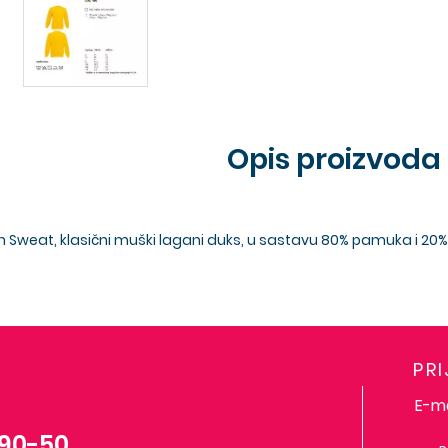
Opis proizvoda
t-in Sweat, klasični muški lagani duks, u sastavu 80% pamuka i 
PR
-90-50