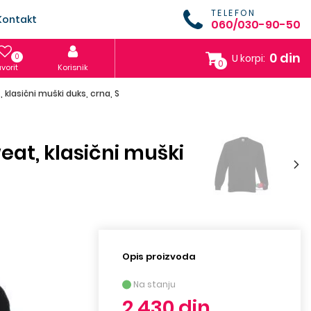
TELEFON
Kontakt
060/030-90-50
0 din
0
U korpi:
0
vorit
Korisnik
 klasični muški duks, crna, S
weat, klasični muški
Opis proizvoda
Na stanju
2.430 din