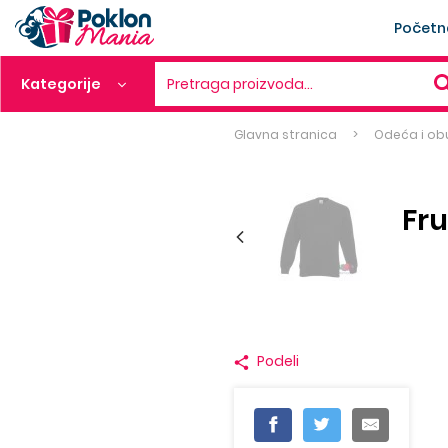
Početn
Kategorije
Pretraga proizvoda…
Glavna stranica
Odeća i ob
Fru
Podeli