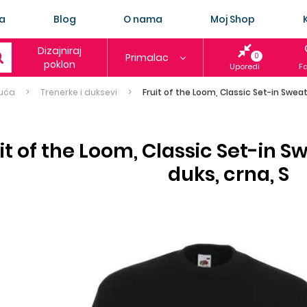
a
Blog
O nama
Moj Shop
Dizajniraj
Primalac
0
poklon
Uporedi
Fa
uća
Trenerke i duksevi
Fruit of the Loom, Classic Set-in Sweat,
it of the Loom, Classic Set-in S
duks, crna, S