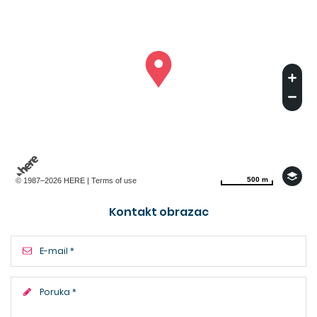
500 m
500 m
© 1987–2026 HERE |
Terms of use
Kontakt obrazac