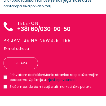
vrlo topao i udoban za nošenje. Na njega može da se
odštampa slika po vašoj želji.
TELEFON
+381 60/030-90-50
PRIJAVI SE NA NEWSLETTER
PRIJAVA
Prihvatam da PoklonMania stranica raspolaže mojim
podacima. Opširnije u
izjavi o privatnosti
.
Slažem se, da će mi sajt slati marketinške poruke.