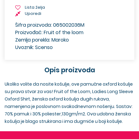
Lista želja
Uporedi
Šifra proizvoda: 065002036M
Proizvođač: Fruit of the loom
Zemlja porekla: Maroko
Uvoznik: Scenso
Opis proizvoda
Ukoliko volite da nosite košulje, ove pamučne oxford košulje
su prava stvar za vas! Fruit of the Loom, Ladies Long Sleeve
Oxford Shirt, ženska oxford košulja dugih rukava,
namenjena je poslovnom svakodnevnom nošenju. Sastav:
70% pamuk i 30% poliester,130gm/m2. Ova udobna ženska
košulja je blago strukirana i ima dugmiće u boji košulje.