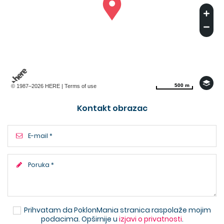
500 m
500 m
© 1987–2026 HERE |
Terms of use
Kontakt obrazac
Prihvatam da PoklonMania stranica raspolaže mojim
podacima. Opširnije u
izjavi o privatnosti
.