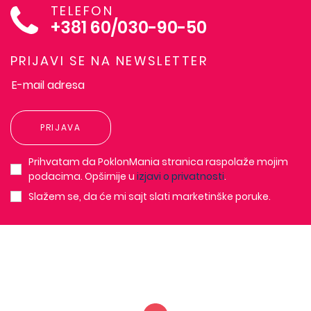
TELEFON
+381 60/030-90-50
PRIJAVI SE NA NEWSLETTER
PRIJAVA
Prihvatam da PoklonMania stranica raspolaže mojim
podacima. Opširnije u
izjavi o privatnosti
.
Slažem se, da će mi sajt slati marketinške poruke.