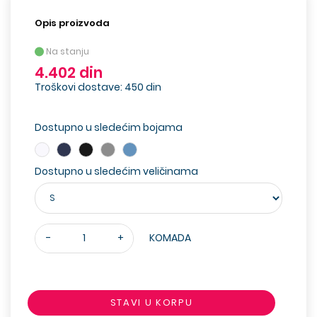
Opis proizvoda
Na stanju
4.402 din
Troškovi dostave: 450 din
Dostupno u sledećim bojama
Dostupno u sledećim veličinama
-
+
KOMADA
STAVI U KORPU