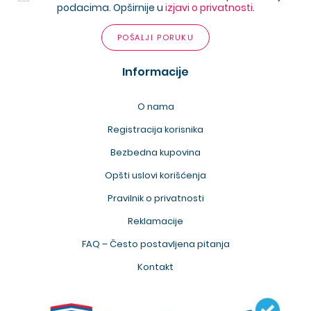
podacima. Opširnije u
izjavi o privatnosti
.
POŠALJI PORUKU
Informacije
O nama
Registracija korisnika
Bezbedna kupovina
Opšti uslovi korišćenja
Pravilnik o privatnosti
Reklamacije
FAQ – Često postavljena pitanja
Kontakt