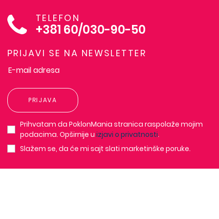
TELEFON
+381 60/030-90-50
PRIJAVI SE NA NEWSLETTER
PRIJAVA
Prihvatam da PoklonMania stranica raspolaže mojim
podacima. Opširnije u
izjavi o privatnosti
.
Slažem se, da će mi sajt slati marketinške poruke.