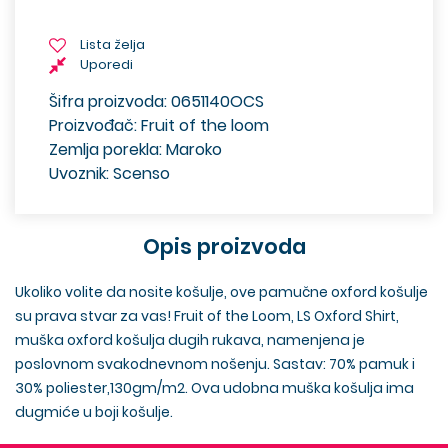
Lista želja
Uporedi
Šifra proizvoda: 0651140OCS
Proizvođač: Fruit of the loom
Zemlja porekla: Maroko
Uvoznik: Scenso
Opis proizvoda
Ukoliko volite da nosite košulje, ove pamučne oxford košulje
su prava stvar za vas! Fruit of the Loom, LS Oxford Shirt,
muška oxford košulja dugih rukava, namenjena je
poslovnom svakodnevnom nošenju. Sastav: 70% pamuk i
30% poliester,130gm/m2. Ova udobna muška košulja ima
dugmiće u boji košulje.