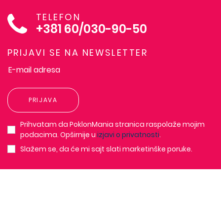
TELEFON
+381 60/030-90-50
PRIJAVI SE NA NEWSLETTER
PRIJAVA
Prihvatam da PoklonMania stranica raspolaže mojim
podacima. Opširnije u
izjavi o privatnosti
.
Slažem se, da će mi sajt slati marketinške poruke.