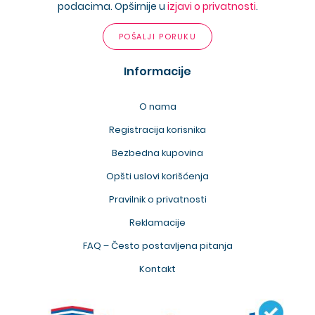
podacima. Opširnije u
izjavi o privatnosti
.
POŠALJI PORUKU
Informacije
O nama
Registracija korisnika
Bezbedna kupovina
Opšti uslovi korišćenja
Pravilnik o privatnosti
Reklamacije
FAQ – Često postavljena pitanja
Kontakt