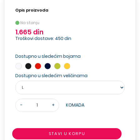
Opis proizvoda
Na stanju
1.665 din
Troškovi dostave: 450 din
Dostupno u sledećim bojama
Dostupno u sledećim veličinama
-
+
KOMADA
STAVI U KORPU