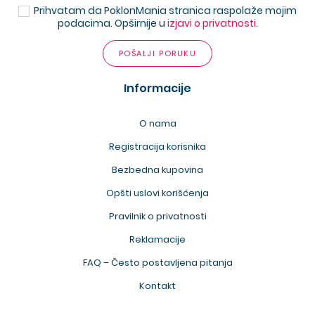
Prihvatam da PoklonMania stranica raspolaže mojim
podacima. Opširnije u
izjavi o privatnosti
.
POŠALJI PORUKU
Informacije
O nama
Registracija korisnika
Bezbedna kupovina
Opšti uslovi korišćenja
Pravilnik o privatnosti
Reklamacije
FAQ – Često postavljena pitanja
Kontakt