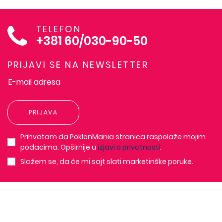
TELEFON
+381 60/030-90-50
PRIJAVI SE NA NEWSLETTER
PRIJAVA
Prihvatam da PoklonMania stranica raspolaže mojim
podacima. Opširnije u
izjavi o privatnosti
.
Slažem se, da će mi sajt slati marketinške poruke.