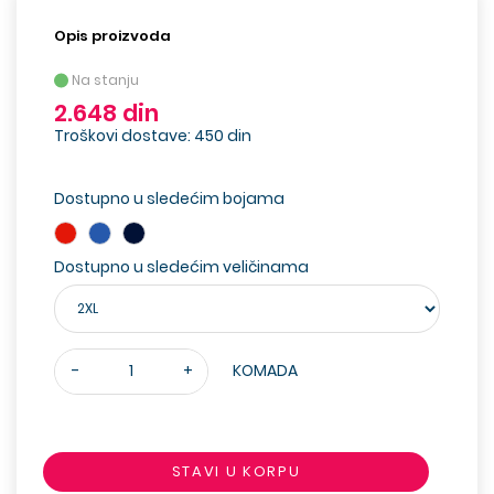
Opis proizvoda
Na stanju
2.648 din
Troškovi dostave: 450 din
Dostupno u sledećim bojama
Dostupno u sledećim veličinama
-
+
KOMADA
STAVI U KORPU