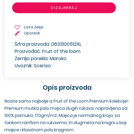
DIZAJNIRAJ
Lista želja
Uporedi
Šifra proizvoda: 0633100512XL
Proizvođač: Fruit of the loom
Zemlja porekla: Maroko
Uvoznik: Scenso
Opis proizvoda
Nosite samo najbolje iz Fruit of the Loom Premium kolekcije!
Premium muška polo majica dugih rukava, napravljena od
100% pamuka, 170gm/m2. Majica je normalnog kroja, sa
tankom ranflom na rukavima, tri dugmeta na kragni u boji
majice i klasičnom polo kragnom.