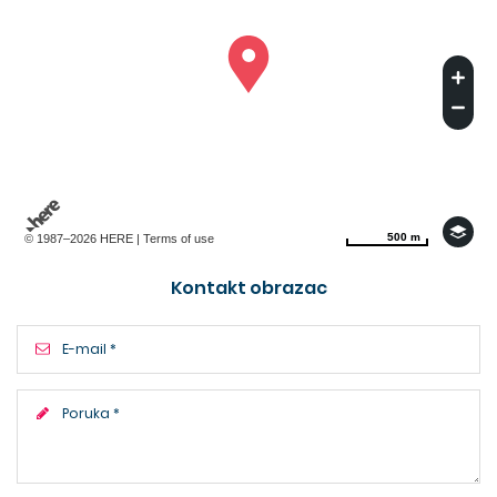
500 m
500 m
© 1987–2026 HERE |
Terms of use
Kontakt obrazac