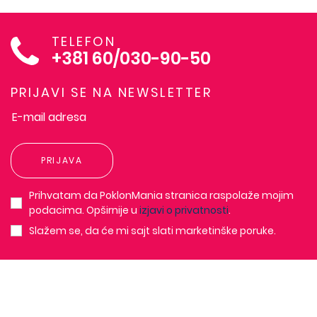
TELEFON
+381 60/030-90-50
PRIJAVI SE NA NEWSLETTER
PRIJAVA
Prihvatam da PoklonMania stranica raspolaže mojim
podacima. Opširnije u
izjavi o privatnosti
.
Slažem se, da će mi sajt slati marketinške poruke.