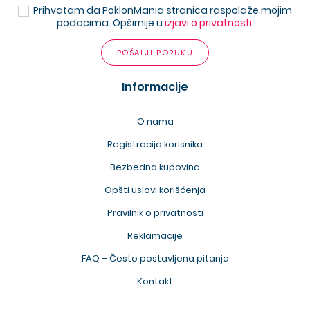
Prihvatam da PoklonMania stranica raspolaže mojim
podacima. Opširnije u
izjavi o privatnosti
.
POŠALJI PORUKU
Informacije
O nama
Registracija korisnika
Bezbedna kupovina
Opšti uslovi korišćenja
Pravilnik o privatnosti
Reklamacije
FAQ – Često postavljena pitanja
Kontakt