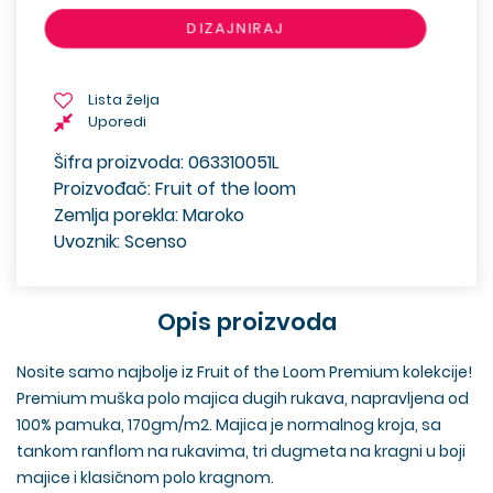
DIZAJNIRAJ
Lista želja
Uporedi
Šifra proizvoda: 063310051L
Proizvođač: Fruit of the loom
Zemlja porekla: Maroko
Uvoznik: Scenso
Opis proizvoda
Nosite samo najbolje iz Fruit of the Loom Premium kolekcije!
Premium muška polo majica dugih rukava, napravljena od
100% pamuka, 170gm/m2. Majica je normalnog kroja, sa
tankom ranflom na rukavima, tri dugmeta na kragni u boji
majice i klasičnom polo kragnom.