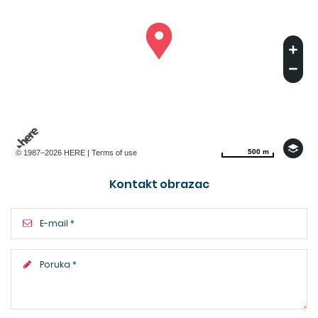
500 m
500 m
© 1987–2026 HERE |
Terms of use
Kontakt obrazac