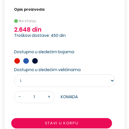
Opis proizvoda
Na stanju
2.648 din
Troškovi dostave: 450 din
Dostupno u sledećim bojama
Dostupno u sledećim veličinama
-
+
KOMADA
STAVI U KORPU