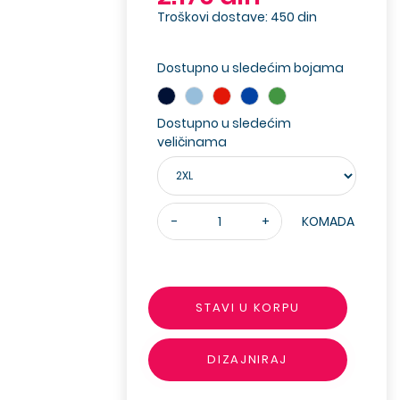
Troškovi dostave: 450 din
Dostupno u sledećim bojama
Dostupno u sledećim
veličinama
-
+
KOMADA
STAVI U KORPU
DIZAJNIRAJ