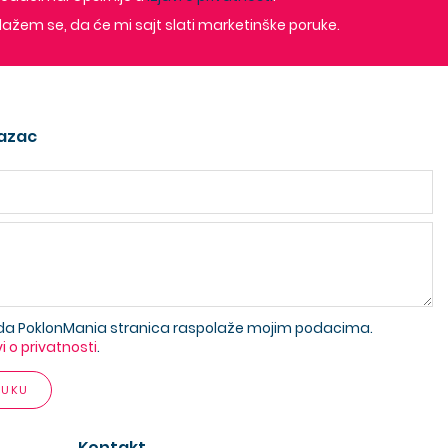
lažem se, da će mi sajt slati marketinške poruke.
azac
da PoklonMania stranica raspolaže mojim podacima.
vi o privatnosti
.
RUKU
Kontakt