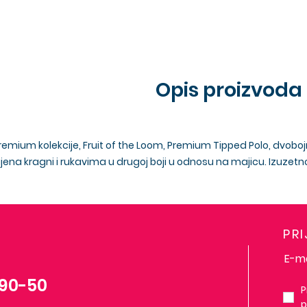
Opis proizvoda
Premium kolekcije, Fruit of the Loom, Premium Tipped Polo, dvo
ena kragni i rukavima u drugoj boji u odnosu na majicu. Izuzet
PR
-90-50
P
p