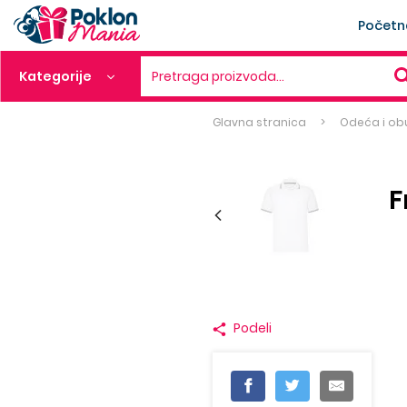
Početn
Kategorije
Pretraga proizvoda…
Glavna stranica
Odeća i ob
F
Podeli