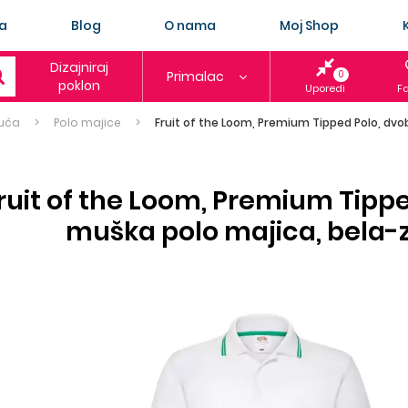
a
Blog
O nama
Moj Shop
Dizajniraj
Primalac
0
poklon
Uporedi
Fa
uća
Polo majice
Fruit of the Loom, Premium Tipped Polo, dvo
ruit of the Loom, Premium Tipp
muška polo majica, bela-z