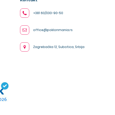
+381 60/030-90-50
office@poklonmania.rs
Zagrebačka 12, Subotica, Srbija