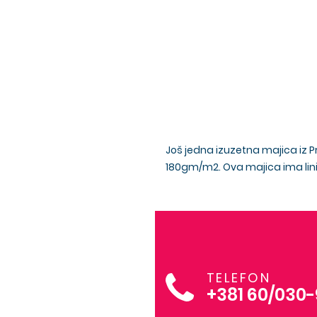
Još jedna izuzetna majica iz 
180gm/m2. Ova majica ima linij
TELEFON
+381 60/030