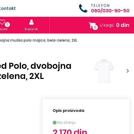
TELEFON
Kontakt
060/030-90-50
0 din
0
U korpi:
0
vorit
Korisnik
bojna muška polo majica, bela-zelena, 2XL
ed Polo, dvobojna
elena, 2XL
Opis proizvoda
Na stanju
2.170 din