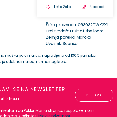
Lista želja
Uporedi
Šifra proizvoda: 0630320WK2XL
Proizvođač: Fruit of the loom
Zemlja porekla: Maroko
Uvoznik: Scenso
bojna muška polo majica, napravljena od 100% pamuka,
no je udobna majica, normalnog kroja.
IJAVI SE NA NEWSLETTER
PRIJAVA
rihvatam da PoklonMania stranica raspolaže mojim
odacima. Opširnije u
izjavi o privatnosti
.