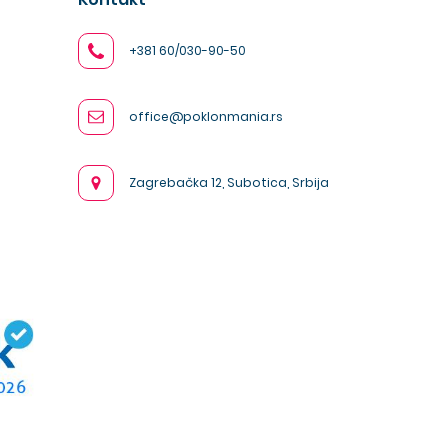
+381 60/030-90-50
office@poklonmania.rs
Zagrebačka 12, Subotica, Srbija