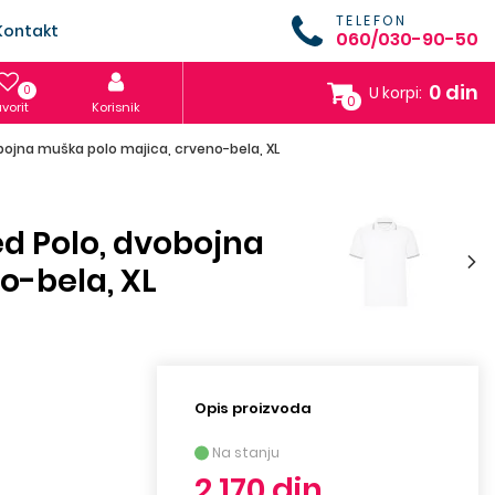
TELEFON
Kontakt
060/030-90-50
0 din
0
U korpi:
0
vorit
Korisnik
bojna muška polo majica, crveno-bela, XL
ed Polo, dvobojna
o-bela, XL
Opis proizvoda
Na stanju
2.170 din