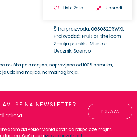
Lista želja
Uporedi
Šifra proizvoda: 0630320RWXL
Proizvođač: Fruit of the loom
Zemlja porekla: Maroko
Uvoznik: Scenso
bojna muška polo majica, napravljena od 100% pamuka,
no je udobna majica, normalnog kroja.
IJAVI SE NA NEWSLETTER
PRIJAVA
rihvatam da PoklonMania stranica raspolaže mojim
odacima. Opširnije u
izjavi o privatnosti
.