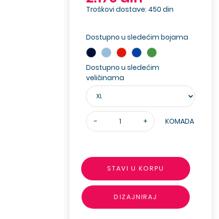
Troškovi dostave: 450 din
Dostupno u sledećim bojama
Dostupno u sledećim
veličinama
-
+
KOMADA
STAVI U KORPU
DIZAJNIRAJ