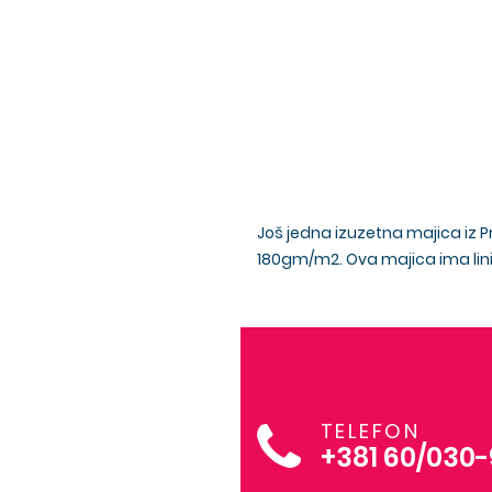
Još jedna izuzetna majica iz 
180gm/m2. Ova majica ima linij
TELEFON
+381 60/030