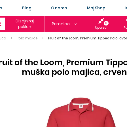
a
Blog
O nama
Moj Shop
Dizajniraj
Primalac
0
poklon
Uporedi
Fa
uća
Polo majice
Fruit of the Loom, Premium Tipped Polo, dvo
ruit of the Loom, Premium Tipp
muška polo majica, crven