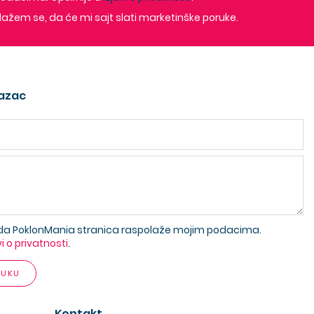
lažem se, da će mi sajt slati marketinške poruke.
azac
da PoklonMania stranica raspolaže mojim podacima.
vi o privatnosti
.
RUKU
Kontakt