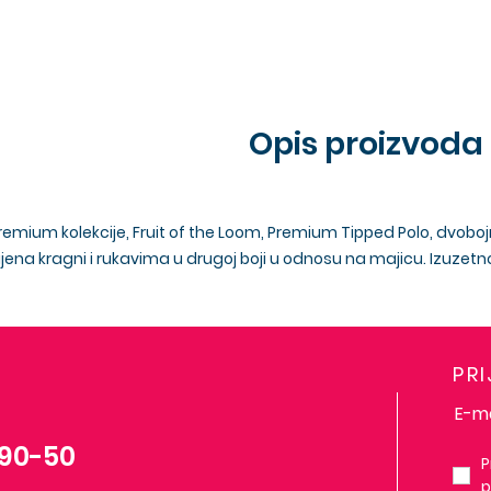
Opis proizvoda
Premium kolekcije, Fruit of the Loom, Premium Tipped Polo, dvo
ena kragni i rukavima u drugoj boji u odnosu na majicu. Izuzet
PR
-90-50
P
p