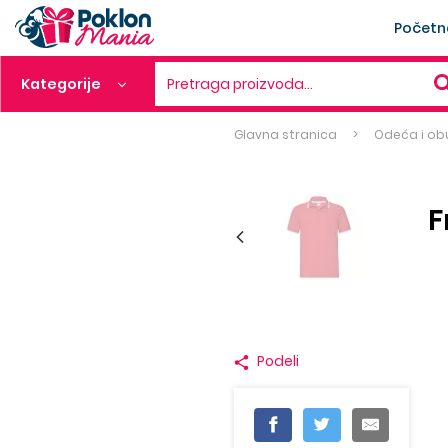
Početn
Kategorije
Pretraga proizvoda…
Glavna stranica
Odeća i ob
F
Podeli