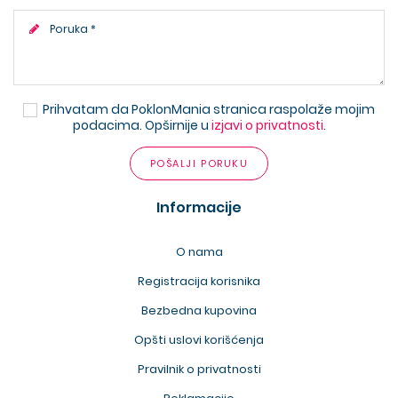
Prihvatam da PoklonMania stranica raspolaže mojim
podacima. Opširnije u
izjavi o privatnosti
.
POŠALJI PORUKU
Informacije
O nama
Registracija korisnika
Bezbedna kupovina
Opšti uslovi korišćenja
Pravilnik o privatnosti