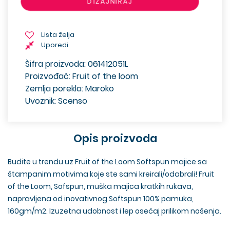
DIZAJNIRAJ
Lista želja
Uporedi
Šifra proizvoda: 061412051L
Proizvođač: Fruit of the loom
Zemlja porekla: Maroko
Uvoznik: Scenso
Opis proizvoda
Budite u trendu uz Fruit of the Loom Softspun majice sa
štampanim motivima koje ste sami kreirali/odabrali! Fruit
of the Loom, Sofspun, muška majica kratkih rukava,
napravljena od inovativnog Softspun 100% pamuka,
160gm/m2. Izuzetna udobnost i lep osećaj prilikom nošenja.