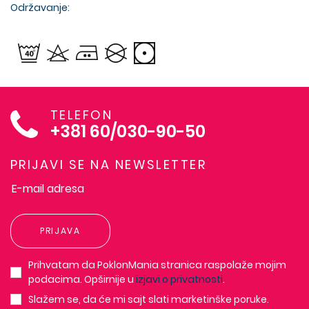
Održavanje:
TELEFON
+381 60/030-90-50
PRIJAVI SE NA NEWSLETTER
PRIJAVA
Prihvatam da PoklonMania stranica raspolaže mojim
podacima. Opširnije u
izjavi o privatnosti
.
Slažem se, da će mi sajt slati marketinške poruke.