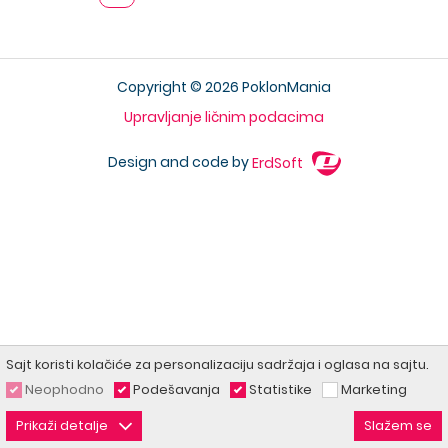
Copyright © 2026 PoklonMania
Upravljanje ličnim podacima
Design and code by
ErdSoft
Sajt koristi kolačiće za personalizaciju sadržaja i oglasa na sajtu.
Neophodno
Podešavanja
Statistike
Marketing
Prikaži detalje
Slažem se