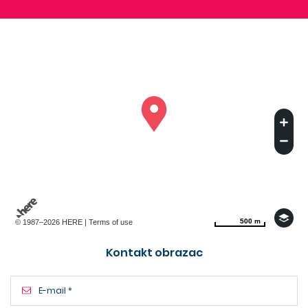
500 m
500 m
© 1987–2026 HERE |
Terms of use
Kontakt obrazac