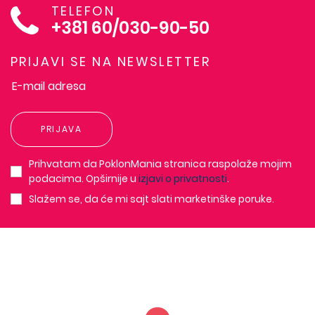
TELEFON
+381 60/030-90-50
PRIJAVI SE NA NEWSLETTER
PRIJAVA
Prihvatam da PoklonMania stranica raspolaže mojim
podacima. Opširnije u
izjavi o privatnosti
.
Slažem se, da će mi sajt slati marketinške poruke.