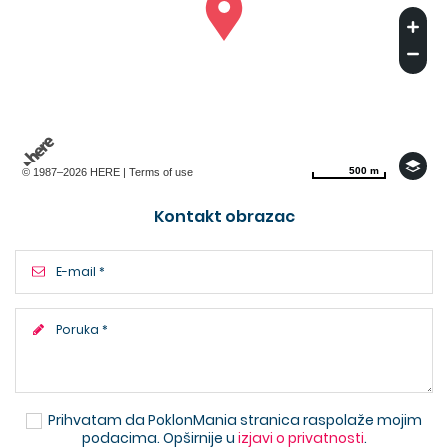
500 m
500 m
© 1987–2026 HERE |
Terms of use
Kontakt obrazac
Prihvatam da PoklonMania stranica raspolaže mojim
podacima. Opširnije u
izjavi o privatnosti
.