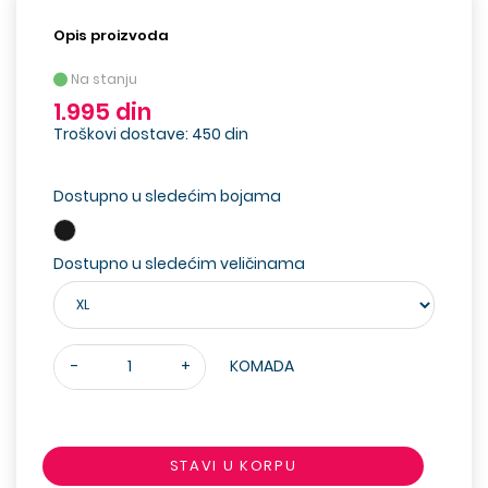
Opis proizvoda
Na stanju
1.995 din
Troškovi dostave: 450 din
Dostupno u sledećim bojama
Dostupno u sledećim veličinama
-
+
KOMADA
STAVI U KORPU