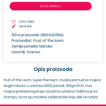
DIZAJNIRAJ
Lista želja
Uporedi
Šifra proizvoda: 061042036XL
Proizvođač: Fruit of the loom
Zemlja porekla: Maroko
Uvoznik: Scenso
Opis proizvoda
Fruit of the Loom, Super Premium, muška pamučna majica
dugih rukava, u sastavu 100% pamuk, 190gm/m2. Ova
majica je klasičnog kroja i izuzetno udobna. Odlična je za
štampu, te na nju možete odabrati bilo koju sliku ili natpis.