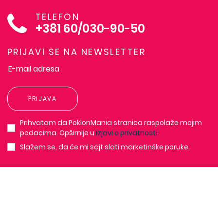
TELEFON
+381 60/030-90-50
PRIJAVI SE NA NEWSLETTER
PRIJAVA
Prihvatam da PoklonMania stranica raspolaže mojim
podacima. Opširnije u
izjavi o privatnosti
.
Slažem se, da će mi sajt slati marketinške poruke.