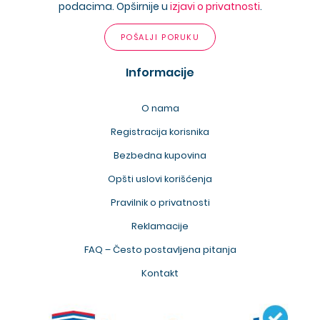
podacima. Opširnije u
izjavi o privatnosti
.
POŠALJI PORUKU
Informacije
O nama
Registracija korisnika
Bezbedna kupovina
Opšti uslovi korišćenja
Pravilnik o privatnosti
Reklamacije
FAQ – Često postavljena pitanja
Kontakt