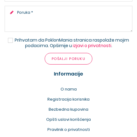
Prihvatam da PoklonMania stranica raspolaže mojim
podacima. Opširnije u
izjavi o privatnosti
.
POŠALJI PORUKU
Informacije
O nama
Registracija korisnika
Bezbedna kupovina
Opšti uslovi korišćenja
Pravilnik o privatnosti