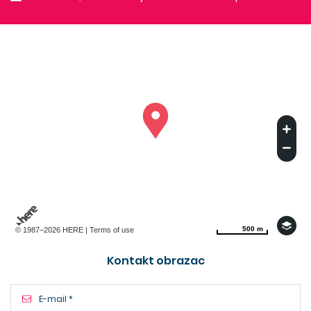
500 m
500 m
© 1987–2026 HERE |
Terms of use
Kontakt obrazac