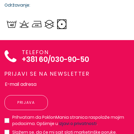
Održavanje:
TELEFON
+381 60/030-90-50
PRIJAVI SE NA NEWSLETTER
PRIJAVA
Prihvatam da PoklonMania stranica raspolaže mojim
podacima. Opširnije u
izjavi o privatnosti
.
Slažem se, da će mi sajt slati marketinške poruke.