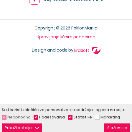
Copyright © 2026 PoklonMania
Upravljanje ličnim podacima
Design and code by
ErdSoft
Sajt koristi kolačiće za personalizaciju sadržaja i oglasa na sajtu.
Neophodno
Podešavanja
Statistike
Marketing
Prikaži detalje
Slažem se