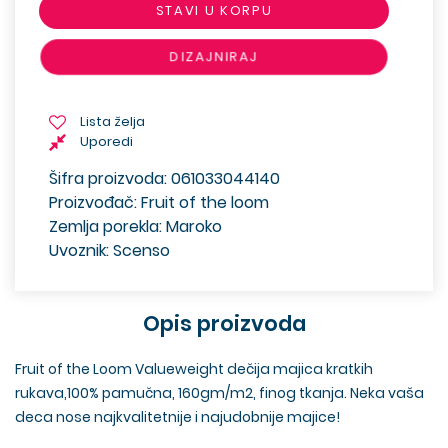
STAVI U KORPU
DIZAJNIRAJ
Lista želja
Uporedi
Šifra proizvoda: 061033044140
Proizvođač: Fruit of the loom
Zemlja porekla: Maroko
Uvoznik: Scenso
Opis proizvoda
Fruit of the Loom Valueweight dečija majica kratkih
rukava,100% pamučna, 160gm/m2, finog tkanja. Neka vaša
deca nose najkvalitetnije i najudobnije majice!