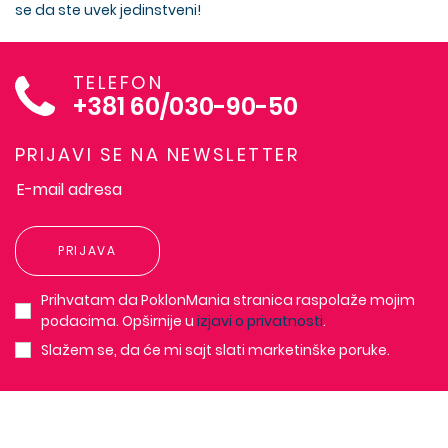
se da ste uvek jedinstveni!
TELEFON
+381 60/030-90-50
PRIJAVI SE NA NEWSLETTER
PRIJAVA
Prihvatam da PoklonMania stranica raspolaže mojim
podacima. Opširnije u
izjavi o privatnosti
.
Slažem se, da će mi sajt slati marketinške poruke.