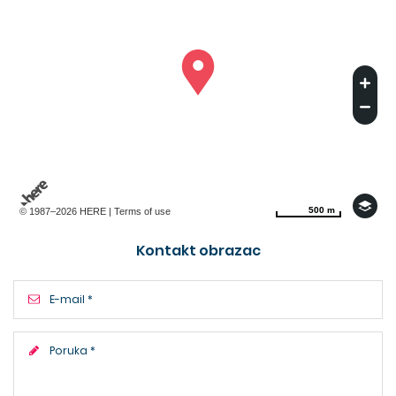
500 m
500 m
© 1987–2026 HERE |
Terms of use
Kontakt obrazac