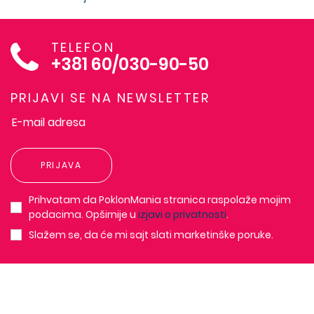
TELEFON
+381 60/030-90-50
PRIJAVI SE NA NEWSLETTER
PRIJAVA
Prihvatam da PoklonMania stranica raspolaže mojim
podacima. Opširnije u
izjavi o privatnosti
.
Slažem se, da će mi sajt slati marketinške poruke.