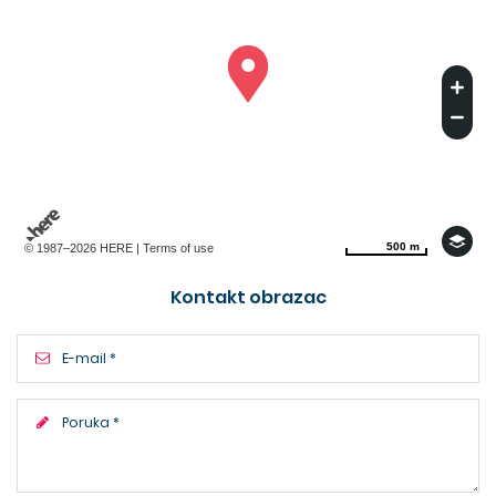
500 m
500 m
© 1987–2026 HERE |
Terms of use
Kontakt obrazac