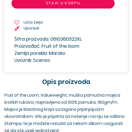
STAVI U KORPU
Lista želja
Uporedi
Šifra proizvoda: 0610360322XL
Proizvođač: Fruit of the loom
Zemlja porekla: Maroko
Uvoznik: Scenso
Opis proizvoda
Fruit of the Loom, Valueweight, muška pamučna majica
kratkih rukava, napravljena od 100% pamuka, 160gm/m.
Majica je klasičnog kroja sa lagano prijanjajućim
okovratnikom. Vrlo je prijatna za nošenje i na nju se odlično
štampa, te je možete naručiti sa nekom slikom i osigurati
se da ste uvek jedinstveni!