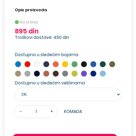
Opis proizvoda
Na stanju
895 din
Troškovi dostave: 450 din
Dostupno u sledećim bojama
Dostupno u sledećim veličinama
-
+
KOMADA