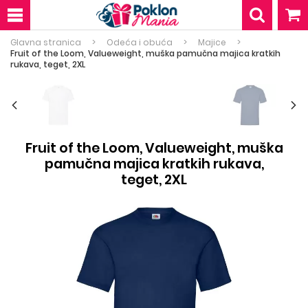
Glavna stranica
Odeća i obuća
Majice
Fruit of the Loom, Valueweight, muška pamučna majica kratkih
rukava, teget, 2XL
Fruit of the Loom, Valueweight, muška
pamučna majica kratkih rukava,
teget, 2XL