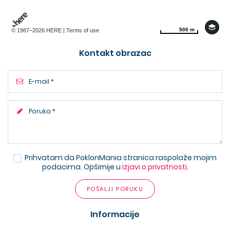
500 m
500 m
© 1987–2026 HERE |
Terms of use
Kontakt obrazac
Prihvatam da PoklonMania stranica raspolaže mojim
podacima. Opširnije u
izjavi o privatnosti
.
POŠALJI PORUKU
Informacije