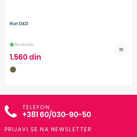
Run D&D
Na stanju
1.560 din
TELEFON
+381 60/030-90-50
PRIJAVI SE NA NEWSLETTER