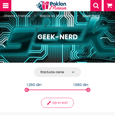
Glavna stranica
Majice sa štampom
Geek-Nerd
GEEK-NERD
1.260
din
1.560
din
Uporedi