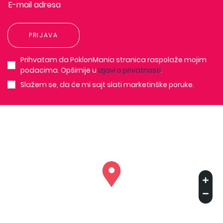
PRIJAVA
Prihvatam da PoklonMania stranica raspolaže mojim
podacima. Opširnije u
izjavi o privatnosti
.
Slažem se, da će mi sajt slati marketinške poruke.