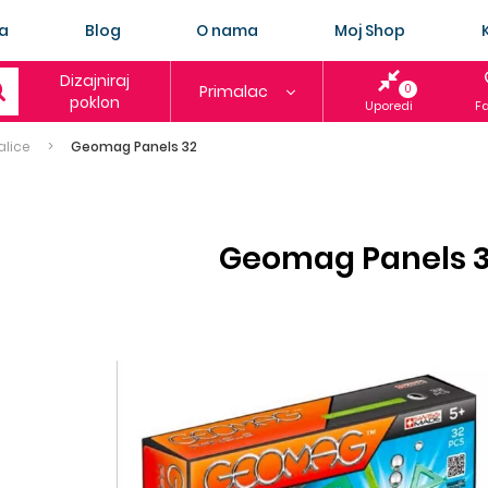
a
Blog
O nama
Moj Shop
Dizajniraj
Primalac
0
poklon
Uporedi
Fa
alice
Geomag Panels 32
Geomag Panels 