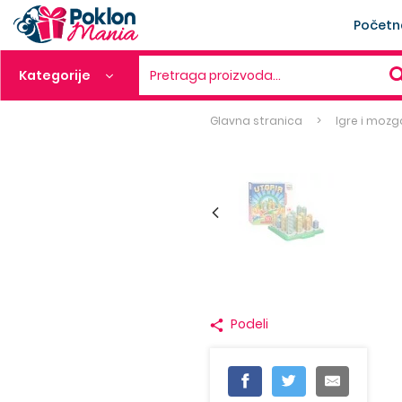
Početn
Kategorije
Pretraga proizvoda…
Glavna stranica
Igre i mozg
Podeli