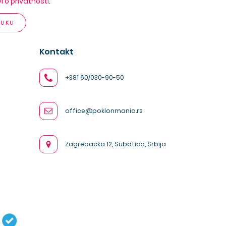
vi o privatnosti
.
RUKU
Kontakt
+381 60/030-90-50
office@poklonmania.rs
Zagrebačka 12, Subotica, Srbija