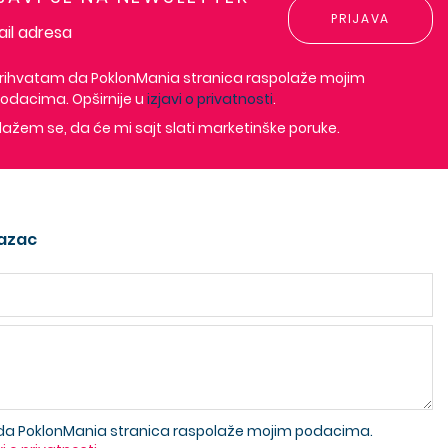
PRIJAVA
rihvatam da PoklonMania stranica raspolaže mojim
odacima. Opširnije u
izjavi o privatnosti
.
lažem se, da će mi sajt slati marketinške poruke.
azac
da PoklonMania stranica raspolaže mojim podacima.