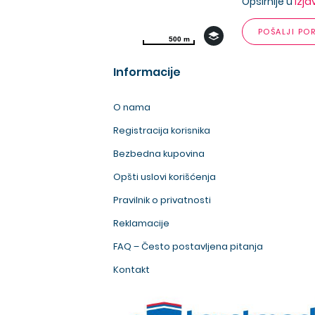
Opširnije u
izja
POŠALJI PO
500 m
500 m
Informacije
O nama
Registracija korisnika
Bezbedna kupovina
Opšti uslovi korišćenja
Pravilnik o privatnosti
Reklamacije
FAQ – Često postavljena pitanja
Kontakt