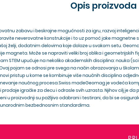
Opis proizvoda
atnu zabavu i beskrajne mogućnosti za igru, razvoj inteligencij
avite neverovatne konstrukcije i to uz pomoć jake magnetne sil
vašoj želji, dodatnim delovima koje dolaze u svakom setu. Geomag
cije magneta. Može se napraviti veliki broj oblika i geometrijski
am STEM upućuje na nekoliko akademskih disciplina: nauka (scien
aj pojam se odnosi pre svega na način obrazovanja u školama,
 novi pristup u kome se kombinuje više naučnih disciplina odje
zumevanje naučnog procesa.Swiss madeGeomag je vodeća kompa
i prodaje igračke za decu i odrasle svih uzrasta. Njihov cilj je 
ni u proizvodnji su pažljivo odabrani i testirani, da bi se osigura
eđunarodnim bezbednosnim standardima.
PR