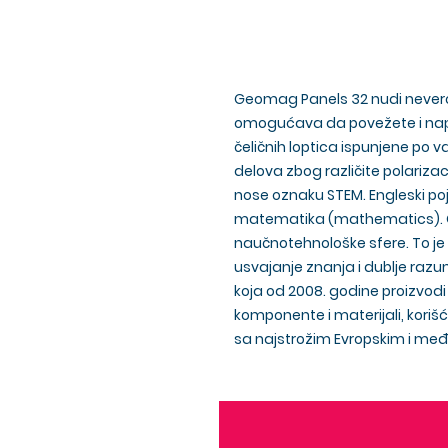
Geomag Panels 32 nudi neverov
omogućava da povežete i napr
čeličnih loptica ispunjene po 
delova zbog različite polariza
nose oznaku STEM. Engleski poj
matematika (mathematics). Ov
naučnotehnološke sfere. To je
usvajanje znanja i dublje ra
koja od 2008. godine proizvodi 
komponente i materijali, korišće
sa najstrožim Evropskim i m