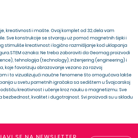
e, kreativnosti i mašte. Ovaj komplet od 32.dela vam
e. Sve konstrukcije se stvaraju uz pomoć magnetnih šipki i
 stimuliše kreativnost i logično razmišljanje kod uklapanja
h figura.STEM oznaka: Ne treba zaboraviti da Geomag proizvodi
ce), tehnologija (technology), inženjering (engineering) i
 koje favorizuju obrazovanje vezano za razvoj
dnom i to vizualizujući naučne fenomene što omogućava lakše
nija u svetu pametnih igračaka sa sedištem u Švajcarskoj
da podstiču kreativnost i učenje kroz nauku o magnetizmu. Sve
la bezbednost, kvalitet i dugotrajnost. Svi proizvodi su u skladu
IJAVI SE NA NEWSLETTER