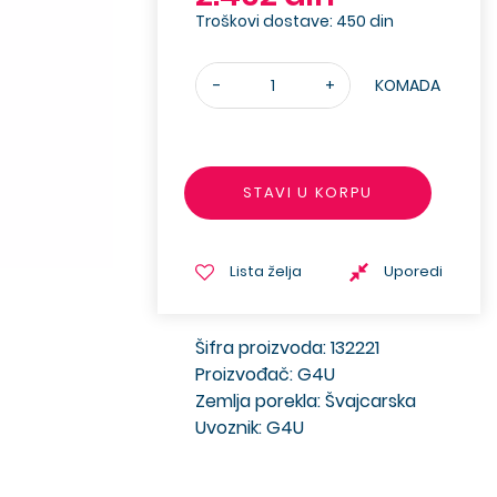
Troškovi dostave: 450 din
-
+
KOMADA
STAVI U KORPU
Lista želja
Uporedi
Šifra proizvoda: 132221
Proizvođač: G4U
Zemlja porekla: Švajcarska
Uvoznik: G4U