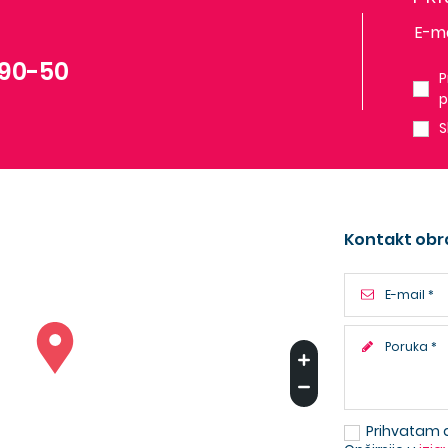
-90-50
P
p
S
Kontakt obr
Prihvatam 