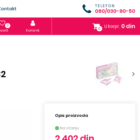
TELEFON
Kontakt
060/030-90-50
0 din
0
U korpi:
0
vorit
Korisnik
32
Opis proizvoda
Na stanju
2.402 din