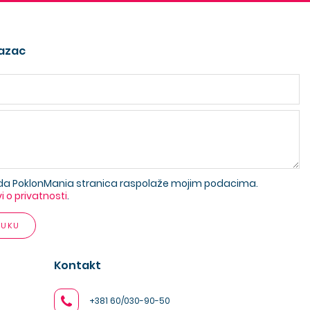
azac
da PoklonMania stranica raspolaže mojim podacima.
vi o privatnosti
.
RUKU
Kontakt
+381 60/030-90-50