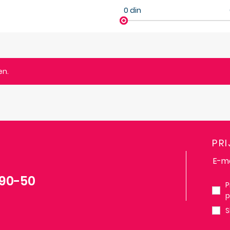
0
din
en.
PR
-90-50
P
p
S