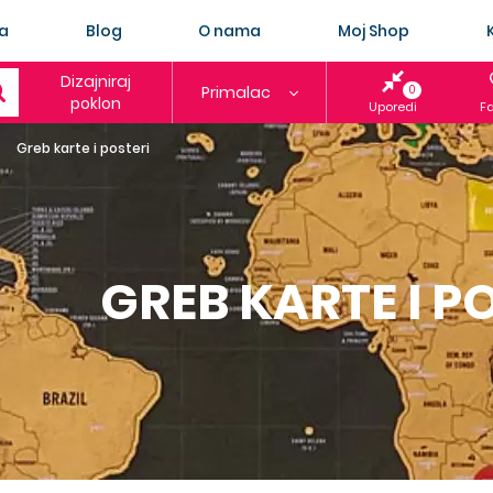
a
Blog
O nama
Moj Shop
Dizajniraj
Primalac
0
poklon
Uporedi
Fa
Greb karte i posteri
GREB KARTE I P