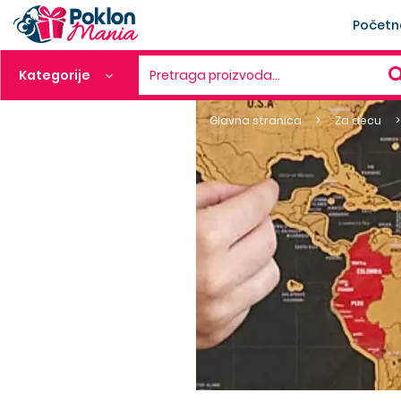
Početn
Kategorije
Pretraga proizvoda…
Glavna stranica
Za decu