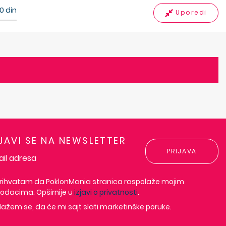
0
din
Uporedi
IJAVI SE NA NEWSLETTER
PRIJAVA
rihvatam da PoklonMania stranica raspolaže mojim
odacima. Opširnije u
izjavi o privatnosti
.
lažem se, da će mi sajt slati marketinške poruke.