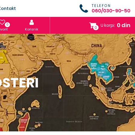
TELEFON
Kontakt
060/030-90-50
0 din
0
U korpi:
0
vorit
Korisnik
OSTERI