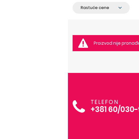
Proizvod nije pronađ
TELEFON
+381 60/030