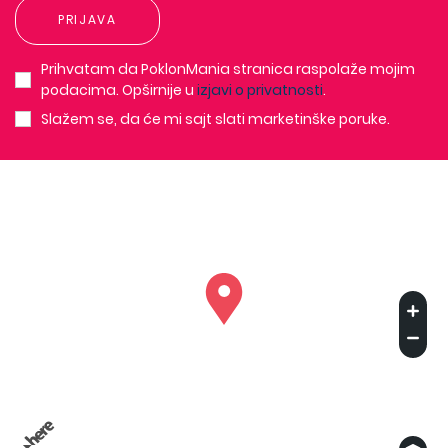
PRIJAVA
Prihvatam da PoklonMania stranica raspolaže mojim
podacima. Opširnije u
izjavi o privatnosti
.
Slažem se, da će mi sajt slati marketinške poruke.