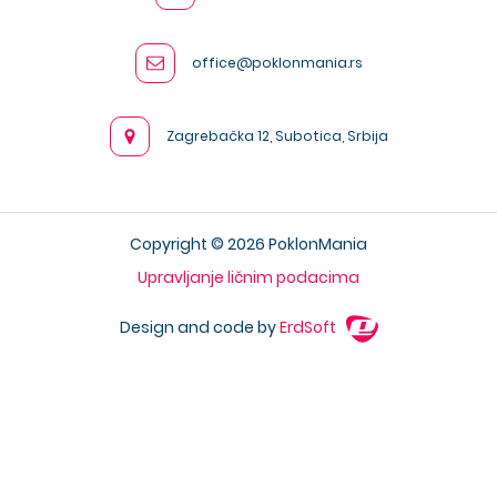
office@poklonmania.rs
Zagrebačka 12, Subotica, Srbija
Copyright © 2026 PoklonMania
Upravljanje ličnim podacima
Design and code by
ErdSoft