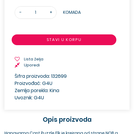
-
+
KOMADA
STAVI U KORPU
Lista želja
Uporedi
Šifra proizvoda: 132699
Proizvođač: G4U
Zemlja porekla: Kina
Uvoznik: G4U
Opis proizvoda
Hanayama Cast Puzzle Elk je kreirana od strane NOB a