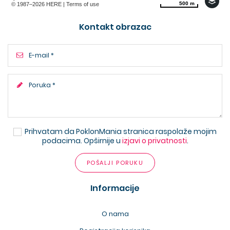
500 m
500 m
© 1987–2026 HERE |
Terms of use
Kontakt obrazac
Prihvatam da PoklonMania stranica raspolaže mojim
podacima. Opširnije u
izjavi o privatnosti
.
POŠALJI PORUKU
Informacije
O nama