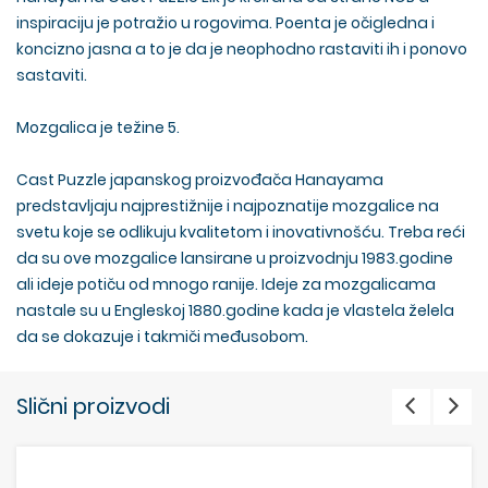
inspiraciju je potražio u rogovima. Poenta je očigledna i
koncizno jasna a to je da je neophodno rastaviti ih i ponovo
sastaviti.
Mozgalica je težine 5.
Cast Puzzle japanskog proizvođača Hanayama
predstavljaju najprestižnije i najpoznatije mozgalice na
svetu koje se odlikuju kvalitetom i inovativnošću. Treba reći
da su ove mozgalice lansirane u proizvodnju 1983.godine
ali ideje potiču od mnogo ranije. Ideje za mozgalicama
nastale su u Engleskoj 1880.godine kada je vlastela želela
da se dokazuje i takmiči međusobom.
Slični proizvodi