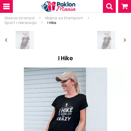
Glavna stranica
Majice sa štampom
Sport i rekreacija
I Hike
I Hike