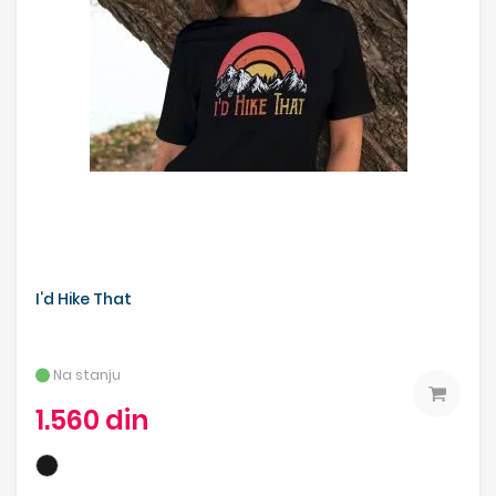
I‘d Hike That
Na stanju
1.560 din