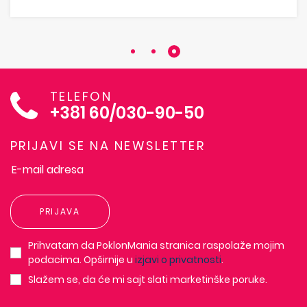
TELEFON
+381 60/030-90-50
PRIJAVI SE NA NEWSLETTER
PRIJAVA
Prihvatam da PoklonMania stranica raspolaže mojim
podacima. Opširnije u
izjavi o privatnosti
.
Slažem se, da će mi sajt slati marketinške poruke.