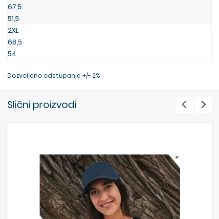
67,5
51,5
2XL
68,5
54
Dozvoljeno odstupanje +/- 2%
Slični proizvodi