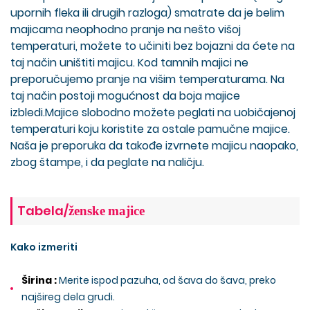
upornih fleka ili drugih razloga) smatrate da je belim
majicama neophodno pranje na nešto višoj
temperaturi, možete to učiniti bez bojazni da ćete na
taj način uništiti majicu. Kod tamnih majici ne
preporučujemo pranje na višim temperaturama. Na
taj način postoji mogućnost da boja majice
izbledi.Majice slobodno možete peglati na uobičajenoj
temperaturi koju koristite za ostale pamučne majice.
Naša je preporuka da takođe izvrnete majicu naopako,
zbog štampe, i da peglate na naličju.
Tabela/
ženske
majice
Kako izmeriti
Širina :
Merite ispod pazuha, od šava do šava, preko
najšireg dela grudi.