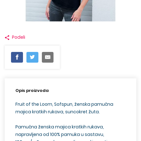
Podeli
Opis proizvoda
Fruit of the Loom, Sofspun,
ž
enska
pamučna
majica kratkih rukava,
suncokret žuta
.
Pamučna
ženska
majica kratkih rukava,
napravljena od 100% pamuka u sastavu,