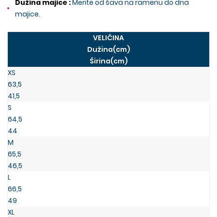
Dužina majice :
Merite od šava na ramenu do dna
majice.
VELIČINA
Dužina(cm)
Širina(cm)
XS
63,5
41,5
S
6
4,5
4
4
M
65,5
46
,5
L
66,5
49
XL