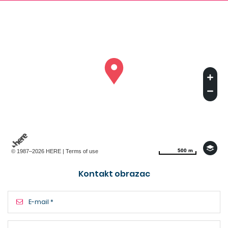
500 m
500 m
© 1987–2026 HERE |
Terms of use
Kontakt obrazac