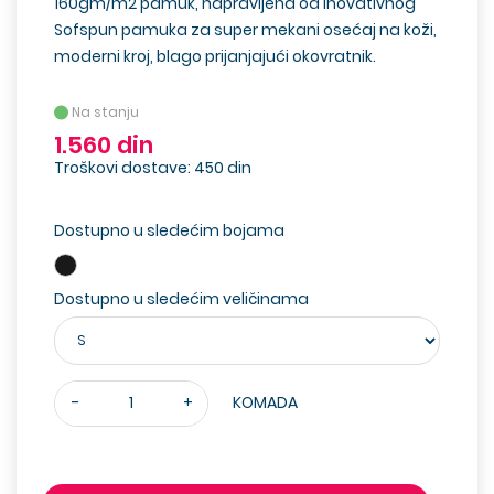
160gm/m2 pamuk, napravljena od inovativnog
Sofspun pamuka za super mekani osećaj na koži,
moderni kroj, blago prijanjajući okovratnik.
Na stanju
1.560 din
Troškovi dostave: 450 din
Dostupno u sledećim bojama
Dostupno u sledećim veličinama
-
+
KOMADA