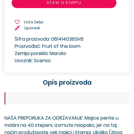
STAVI U KORPU
Lista želja
Uporedi
Šifra proizvoda: 061414036SH5
Proizvođač: Fruit of the loom
Zemlja porekla: Maroko
Uvoznik: Scenso
Opis proizvoda
NAŠA PREPORUKA ZA ODRŽAVANJE: Majice perite u
mašini na 40 stepeni, izvrnute naopako, jer na taj
način produžavate vek majici i štampi. Ukoliko (zbog