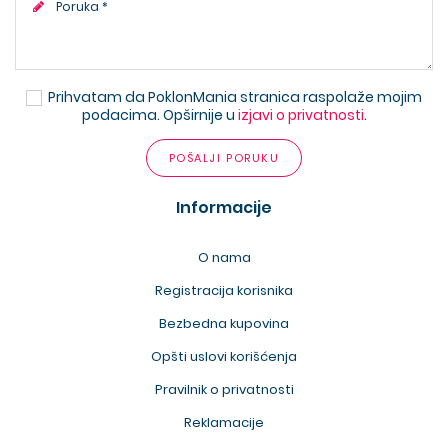
Prihvatam da PoklonMania stranica raspolaže mojim
podacima. Opširnije u
izjavi o privatnosti
.
POŠALJI PORUKU
Informacije
O nama
Registracija korisnika
Bezbedna kupovina
Opšti uslovi korišćenja
Pravilnik o privatnosti
Reklamacije