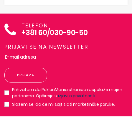
TELEFON
+381 60/030-90-50
PRIJAVI SE NA NEWSLETTER
PRIJAVA
Prihvatam da PoklonMania stranica raspolaže mojim
podacima. Opširnije u
izjavi o privatnosti
.
Slažem se, da će mi sajt slati marketinške poruke.