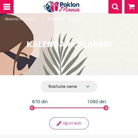
Glavna stranica
Kalendari , planeri
KALENDARI , PLANERI
670
din
1.060
din
Uporedi