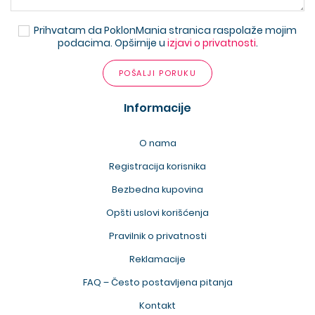
Prihvatam da PoklonMania stranica raspolaže mojim
podacima. Opširnije u
izjavi o privatnosti
.
POŠALJI PORUKU
Informacije
O nama
Registracija korisnika
Bezbedna kupovina
Opšti uslovi korišćenja
Pravilnik o privatnosti
Reklamacije
FAQ – Često postavljena pitanja
Kontakt