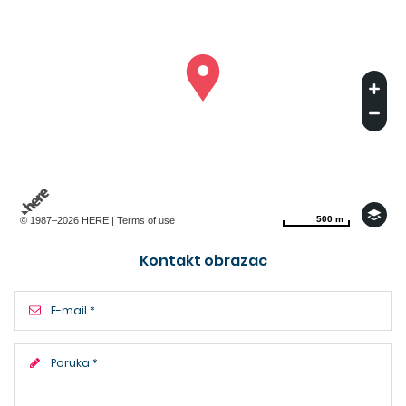
500 m
500 m
© 1987–2026 HERE |
Terms of use
Kontakt obrazac