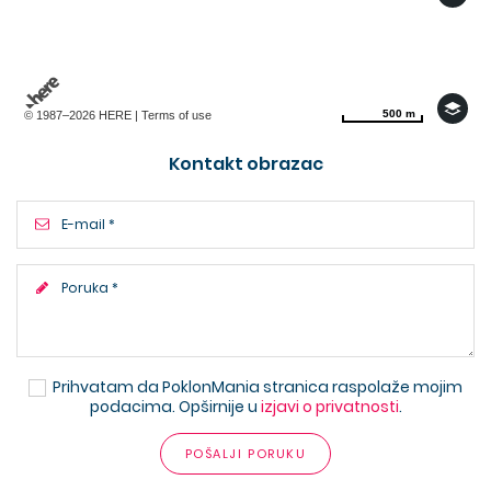
500 m
500 m
© 1987–2026 HERE |
Terms of use
Kontakt obrazac
Prihvatam da PoklonMania stranica raspolaže mojim
podacima. Opširnije u
izjavi o privatnosti
.
POŠALJI PORUKU