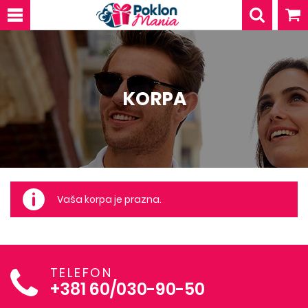
KORPA
Vaša korpa je prazna.
TELEFON
+381 60/030-90-50