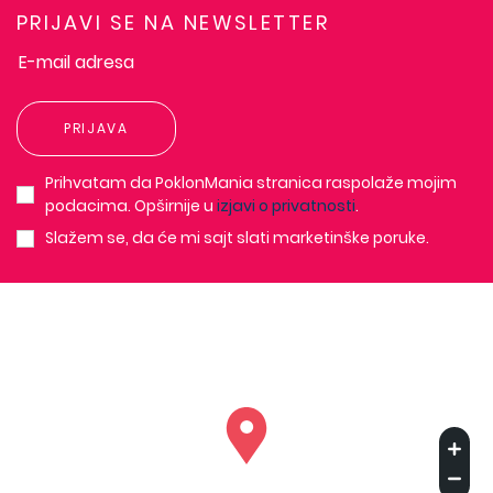
PRIJAVI SE NA NEWSLETTER
PRIJAVA
Prihvatam da PoklonMania stranica raspolaže mojim
podacima. Opširnije u
izjavi o privatnosti
.
Slažem se, da će mi sajt slati marketinške poruke.