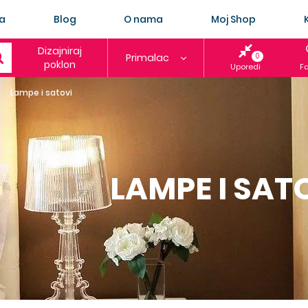
a
Blog
O nama
Moj Shop
Dizajniraj
Primalac
0
poklon
Uporedi
Fa
Lampe i satovi
LAMPE I SAT