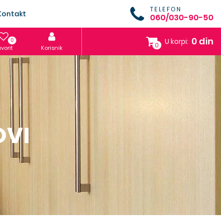
TELEFON
Kontakt
060/030-90-50
0 din
0
U korpi:
0
vorit
Korisnik
OVI