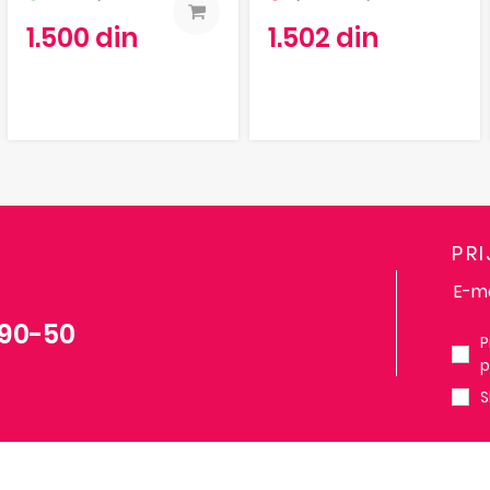
1.500 din
1.502 din
PR
-90-50
P
p
S