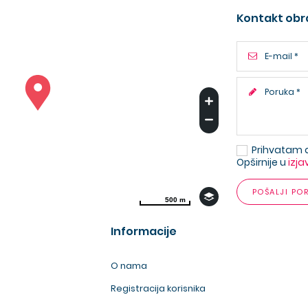
Kontakt obr
Prihvatam 
Opširnije u
izja
POŠALJI PO
500 m
500 m
Informacije
O nama
Registracija korisnika