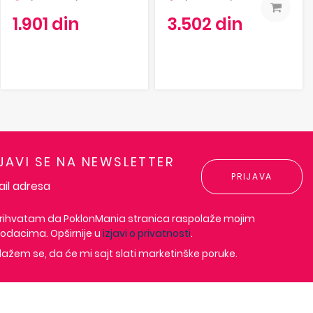
1.901 din
3.502 din
IJAVI SE NA NEWSLETTER
PRIJAVA
rihvatam da PoklonMania stranica raspolaže mojim
odacima. Opširnije u
izjavi o privatnosti
.
lažem se, da će mi sajt slati marketinške poruke.