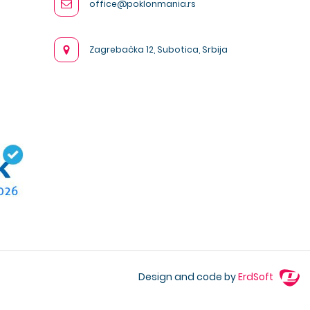
office@poklonmania.rs
Zagrebačka 12, Subotica, Srbija
Design and code by
ErdSoft