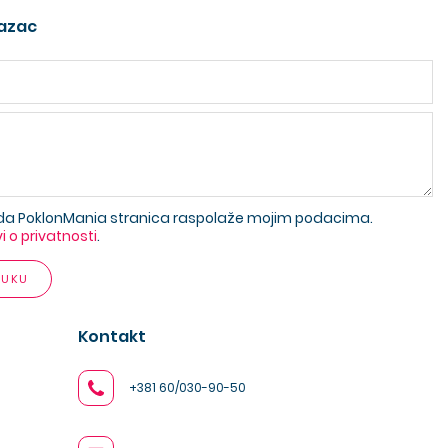
azac
da PoklonMania stranica raspolaže mojim podacima.
vi o privatnosti
.
RUKU
Kontakt
+381 60/030-90-50