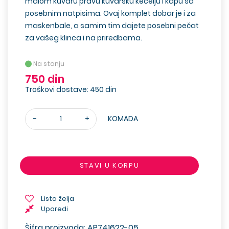
malom kuvaru pravu kuvarsku kecelju i kapu sa
posebnim natpisima. Ovaj komplet dobar je i za
maskenbale, a samim tim dajete posebni pečat
za vašeg klinca i na priredbama.
Na stanju
750 din
Troškovi dostave: 450 din
-
+
KOMADA
STAVI U KORPU
Lista želja
Uporedi
Šifra proizvoda: AP741622-05