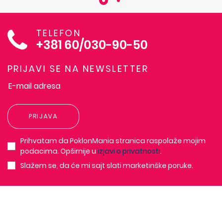
TELEFON
+381 60/030-90-50
PRIJAVI SE NA NEWSLETTER
PRIJAVA
Prihvatam da PoklonMania stranica raspolaže mojim
podacima. Opširnije u
izjavi o privatnosti
.
Slažem se, da će mi sajt slati marketinške poruke.