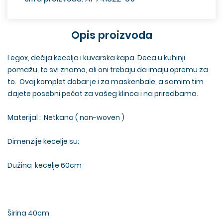
Opis proizvoda
Legox, dečija kecelja i kuvarska kapa. Deca u kuhinji
pomažu, to svi znamo, ali oni trebaju da imaju opremu za
to. Ovaj komplet dobar je i za maskenbale, a samim tim
dajete posebni pečat za vašeg klinca i na priredbama.
Materijal : Netkana ( non-woven )
Dimenzije kecelje su:
Dužina kecelje 60cm
Širina 40cm