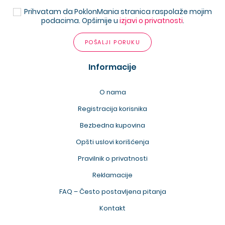
Prihvatam da PoklonMania stranica raspolaže mojim
podacima. Opširnije u
izjavi o privatnosti
.
POŠALJI PORUKU
Informacije
O nama
Registracija korisnika
Bezbedna kupovina
Opšti uslovi korišćenja
Pravilnik o privatnosti
Reklamacije
FAQ – Često postavljena pitanja
Kontakt