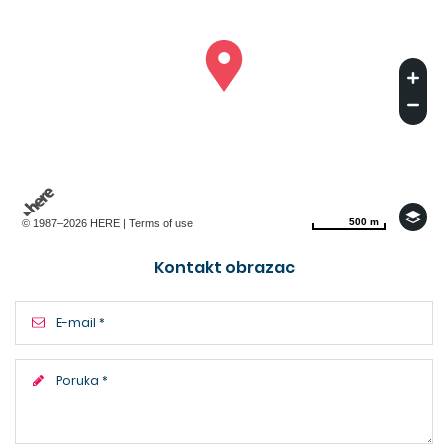
500 m
500 m
© 1987–2026 HERE |
Terms of use
Kontakt obrazac