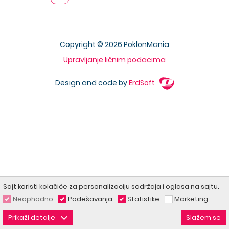
Copyright © 2026 PoklonMania
Upravljanje ličnim podacima
Design and code by
ErdSoft
Sajt koristi kolačiće za personalizaciju sadržaja i oglasa na sajtu.
Neophodno
Podešavanja
Statistike
Marketing
Prikaži detalje
Slažem se