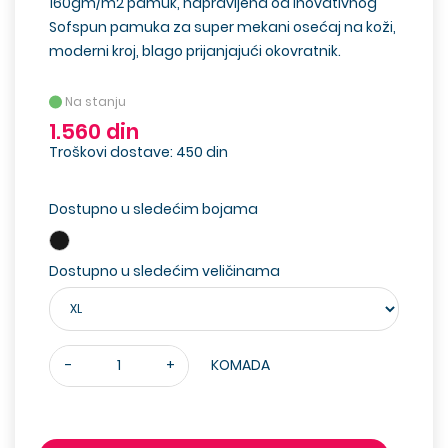
160gm/m2 pamuk, napravljena od inovativnog
Sofspun pamuka za super mekani osećaj na koži,
moderni kroj, blago prijanjajući okovratnik.
Na stanju
1.560 din
Troškovi dostave: 450 din
Dostupno u sledećim bojama
Dostupno u sledećim veličinama
-
+
KOMADA