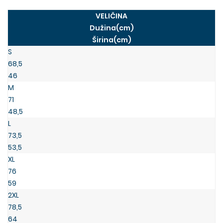
VELIČINA
Dužina(cm)
Širina(cm)
S
68,5
46
M
71
48,5
L
73,5
53,5
XL
76
59
2XL
78,5
64