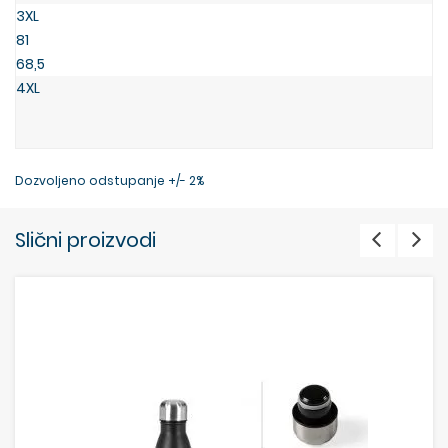
3XL
81
68,5
4XL
Dozvoljeno odstupanje +/- 2%
Slični proizvodi