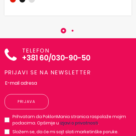
TELEFON
+381 60/030-90-50
PRIJAVI SE NA NEWSLETTER
PRIJAVA
Prihvatam da PoklonMania stranica raspolaže mojim
podacima. Opširnije u
izjavi o privatnosti
.
Slažem se, da će mi sajt slati marketinške poruke.