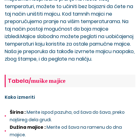
temperaturi, možete to učiniti bez bojazni da ćete na
taj način uništiti majicu. Kod tamnih majici ne
preporučujemo pranje na višim temperaturama. Na
taj način postoji mogućnost da boja majice
izbledi.Majice slobodno možete peglati na uobičajenoj
temperaturi koju koristite za ostale pamučne majice.
Naša je preporuka da takođe izvrnete majicu naopako,
zbog štampe, i da peglate na naličju.
Tabela/
muške
majice
Kako izmeriti
Širina :
Merite ispod pazuha, od šava do šava, preko
najšireg dela grudi.
Dužina majice :
Merite od šava na ramenu do dna
majice.