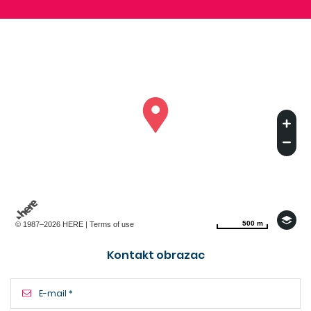
500 m
500 m
© 1987–2026 HERE |
Terms of use
Kontakt obrazac