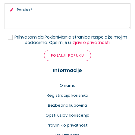
Prihvatam da PoklonMania stranica raspolaže mojim
podacima. Opširnije u
izjavi o privatnosti
.
POŠALJI PORUKU
Informacije
O nama
Registracija korisnika
Bezbedna kupovina
Opšti uslovi korišćenja
Pravilnik o privatnosti