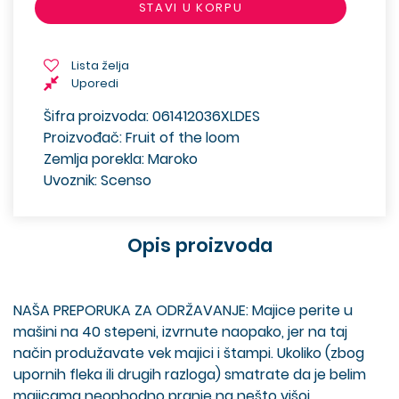
STAVI U KORPU
Lista želja
Uporedi
Šifra proizvoda: 061412036XLDES
Proizvođač: Fruit of the loom
Zemlja porekla: Maroko
Uvoznik: Scenso
Opis proizvoda
NAŠA PREPORUKA ZA ODRŽAVANJE: Majice perite u
mašini na 40 stepeni, izvrnute naopako, jer na taj
način produžavate vek majici i štampi. Ukoliko (zbog
upornih fleka ili drugih razloga) smatrate da je belim
majicama neophodno pranje na nešto višoj