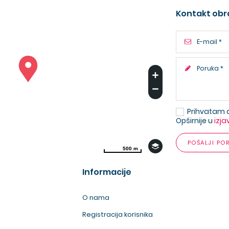
Kontakt obr
Prihvatam 
Opširnije u
izja
POŠALJI PO
500 m
500 m
Informacije
O nama
Registracija korisnika