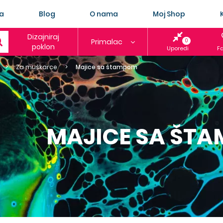
a
Blog
O nama
Moj Shop
Dizajniraj
Primalac
0
poklon
Uporedi
Fa
Za muškarce
Majice sa štampom
MAJICE SA ŠT