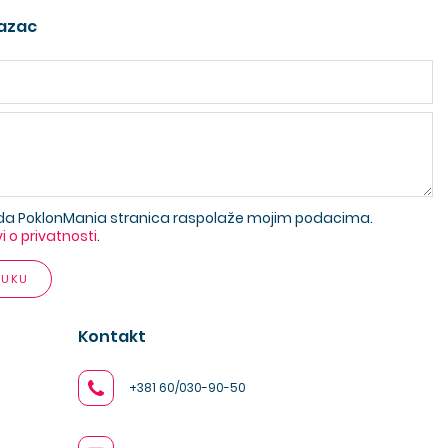
azac
da PoklonMania stranica raspolaže mojim podacima.
vi o privatnosti
.
RUKU
Kontakt
+381 60/030-90-50