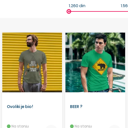
1.260
din
1.5
Ovoliki je bio!
BEER ?
Na stanju
Na stanju