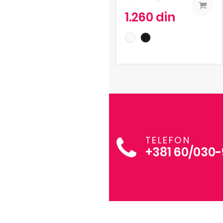
1.260 din
TELEFON
+381 60/030