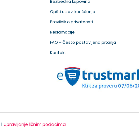
Bezbedna kupovina
Opšti uslovi korišćenja
Pravilnik o privatnosti
Reklamacije
FAQ – Često postavljena pitanja
Kontakt
Upravljanje ličnim podacima