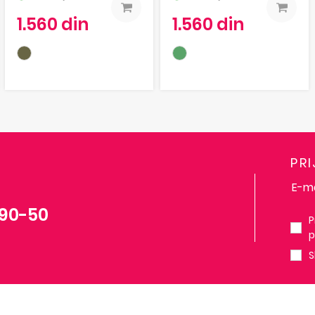
1.560 din
1.560 din
PR
-90-50
P
p
S