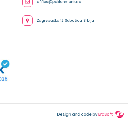
office@poklonmania.rs
Zagrebačka 12, Subotica, Srbija
Design and code by
ErdSoft