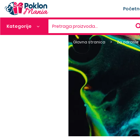
Početn
Kategorije
Pretraga proizvoda…
Glavna stranica
Za odrasle