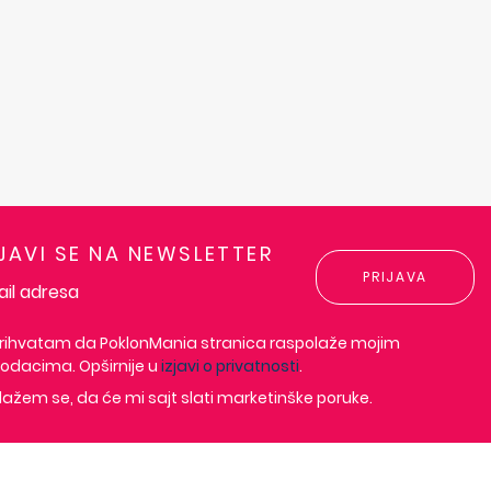
IJAVI SE NA NEWSLETTER
PRIJAVA
rihvatam da PoklonMania stranica raspolaže mojim
odacima. Opširnije u
izjavi o privatnosti
.
lažem se, da će mi sajt slati marketinške poruke.