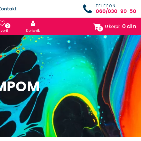
TELEFON
Kontakt
060/030-90-50
0 din
0
U korpi:
0
vorit
Korisnik
AMPOM