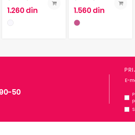
1.260 din
1.560 din
PR
-90-50
P
p
S