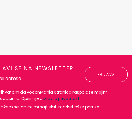
IJAVI SE NA NEWSLETTER
PRIJAVA
rihvatam da PoklonMania stranica raspolaže mojim
odacima. Opširnije u
izjavi o privatnosti
.
lažem se, da će mi sajt slati marketinške poruke.