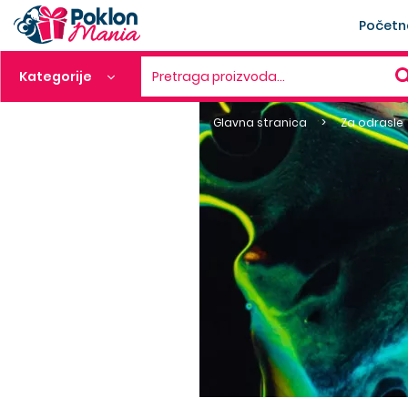
Početn
Kategorije
Pretraga proizvoda…
Glavna stranica
Za odrasle