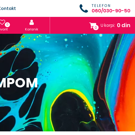
TELEFON
Kontakt
060/030-90-50
0 din
0
U korpi:
0
vorit
Korisnik
AMPOM