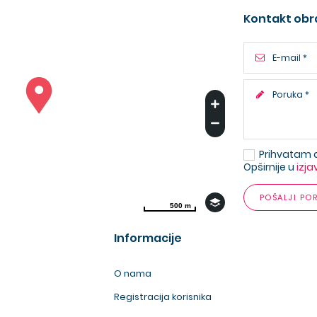
Kontakt obr
Prihvatam 
Opširnije u
izja
POŠALJI PO
500 m
500 m
Informacije
O nama
Registracija korisnika