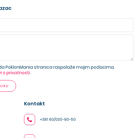
azac
da PoklonMania stranica raspolaže mojim podacima.
vi o privatnosti
.
RUKU
Kontakt
+381 60/030-90-50