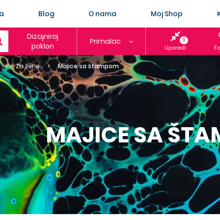
a
Blog
O nama
Moj Shop
Dizajniraj
Primalac
0
poklon
Uporedi
Fa
Za žene
Majice sa štampom
MAJICE SA ŠT