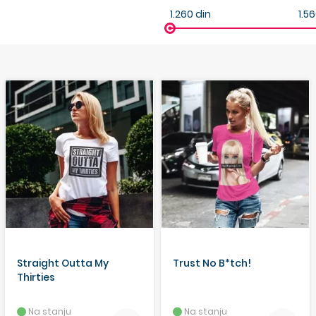
1.260
din
1.5
Straight Outta My
Trust No B*tch!
Thirties
Na stanju
Na stanju