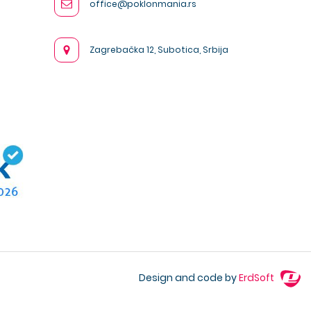
office@poklonmania.rs
Zagrebačka 12, Subotica, Srbija
Design and code by
ErdSoft