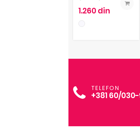
1.260 din
TELEFON
+381 60/030