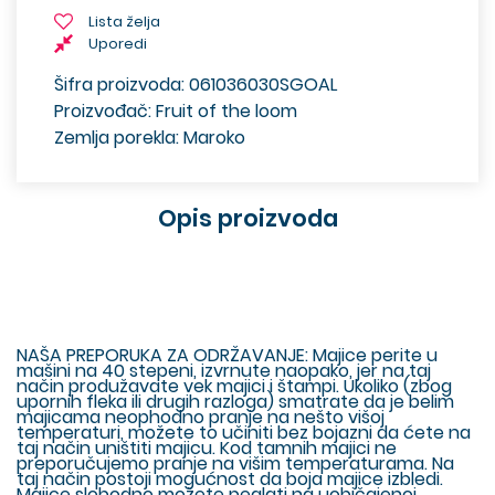
Lista želja
Uporedi
Šifra proizvoda: 061036030SGOAL
Proizvođač: Fruit of the loom
Zemlja porekla: Maroko
Opis proizvoda
NAŠA PREPORUKA ZA ODRŽAVANJE: Majice perite u
mašini na 40 stepeni, izvrnute naopako, jer na taj
način produžavate vek majici i štampi. Ukoliko (zbog
upornih fleka ili drugih razloga) smatrate da je belim
majicama neophodno pranje na nešto višoj
temperaturi, možete to učiniti bez bojazni da ćete na
taj način uništiti majicu. Kod tamnih majici ne
preporučujemo pranje na višim temperaturama. Na
taj način postoji mogućnost da boja majice izbledi.
Majice slobodno možete peglati na uobičajenoj