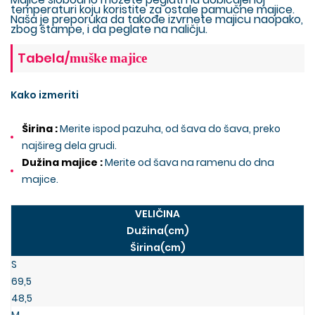
temperaturi koju koristite za ostale pamučne majice.
Naša je preporuka da takođe izvrnete majicu naopako,
zbog štampe, i da peglate na naličju.
Tabela/
muške
majice
Kako izmeriti
Širina :
Merite ispod pazuha, od šava do šava, preko
najšireg dela grudi.
Dužina majice :
Merite od šava na ramenu do dna
majice.
VELIČINA
Dužina(cm)
Širina(cm)
S
69,5
48,5
M