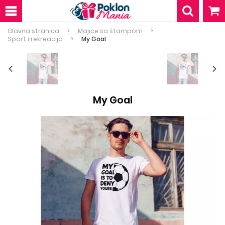
Glavna stranica
Majice sa štampom
Sport i rekreacija
My Goal
My Goal