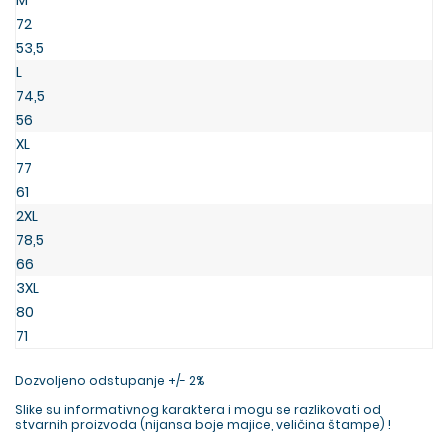
72
53,5
L
74,5
56
XL
77
61
2XL
78,5
66
3XL
80
71
Dozvoljeno odstupanje +/- 2%
Slike su informativnog karaktera i mogu se razlikovati od
stvarnih proizvoda (nijansa boje majice, veličina štampe) !