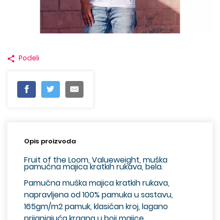
Podeli
Opis proizvoda
Fruit of the Loom, Valueweight, muška
pamučna majica kratkih rukava,
bela
.
Pamučna muška majica kratkih rukava,
napravljena od 100% pamuka u sastavu,
165gm/m2 pamuk, klasičan kroj, lagano
prijanjajuća kragna u boji majice.