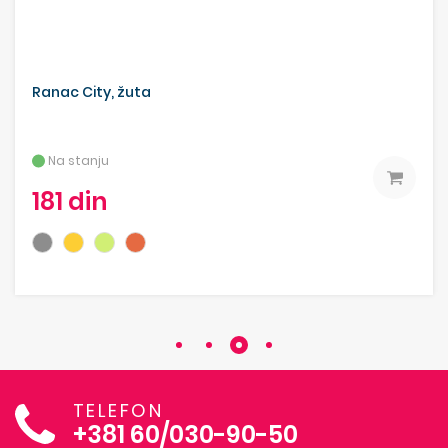
Ranac City, žuta
Na stanju
181 din
TELEFON
+381 60/030-90-50