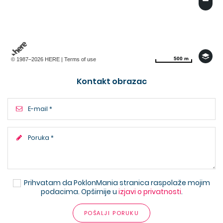
500 m
500 m
© 1987–2026 HERE |
Terms of use
Kontakt obrazac
Prihvatam da PoklonMania stranica raspolaže mojim
podacima. Opširnije u
izjavi o privatnosti
.
POŠALJI PORUKU