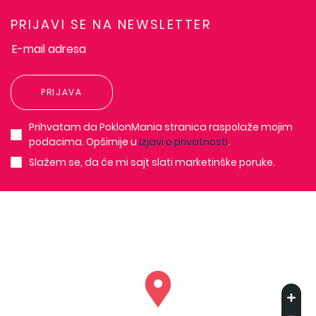
PRIJAVI SE NA NEWSLETTER
PRIJAVA
Prihvatam da PoklonMania stranica raspolaže mojim
podacima. Opširnije u
izjavi o privatnosti
.
Slažem se, da će mi sajt slati marketinške poruke.