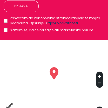
PRIJAVA
Prihvatam da PoklonMania stranica raspolaže mojim
podacima. Opširnije u
izjavi o privatnosti
.
Slažem se, da će mi sajt slati marketinške poruke.