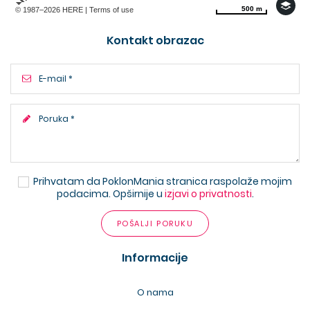
500 m
500 m
© 1987–2026 HERE |
Terms of use
Kontakt obrazac
Prihvatam da PoklonMania stranica raspolaže mojim
podacima. Opširnije u
izjavi o privatnosti
.
POŠALJI PORUKU
Informacije
O nama