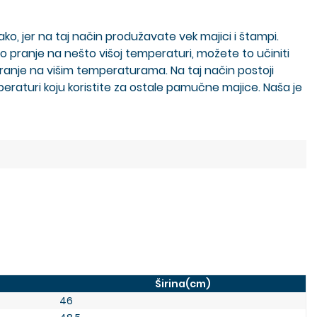
, jer na taj način produžavate vek majici i štampi.
o pranje na nešto višoj temperaturi, možete to učiniti
pranje na višim temperaturama. Na taj način postoji
raturi koju koristite za ostale pamučne majice. Naša je
Širina(cm)
46