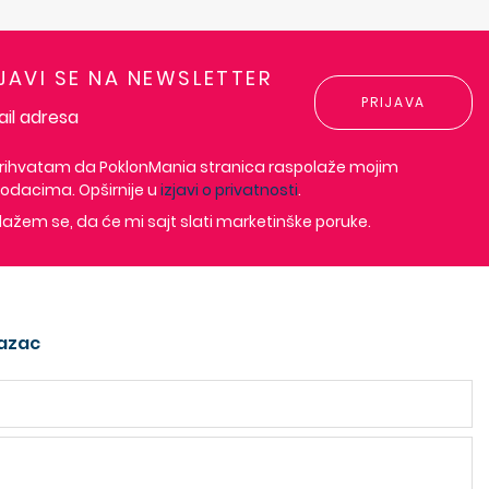
IJAVI SE NA NEWSLETTER
PRIJAVA
rihvatam da PoklonMania stranica raspolaže mojim
odacima. Opširnije u
izjavi o privatnosti
.
lažem se, da će mi sajt slati marketinške poruke.
azac