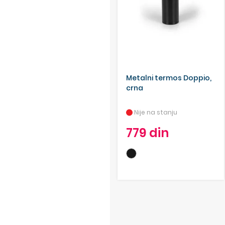
Metalni termos Doppio,
crna
Nije na stanju
779 din