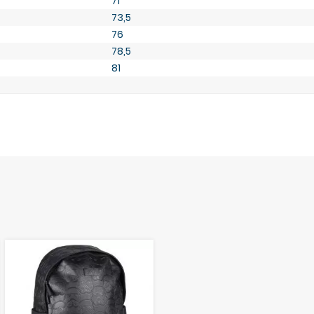
71
73,5
76
78,5
81