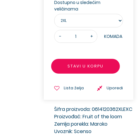
Dostupno u sledećim
veličinama
-
+
KOMADA
STAVI U KORPU
Lista želja
Uporedi
Šifra proizvoda: 0614120362XLEXC
Proizvođač: Fruit of the loom
Zemlja porekla: Maroko
Uvoznik: Scenso