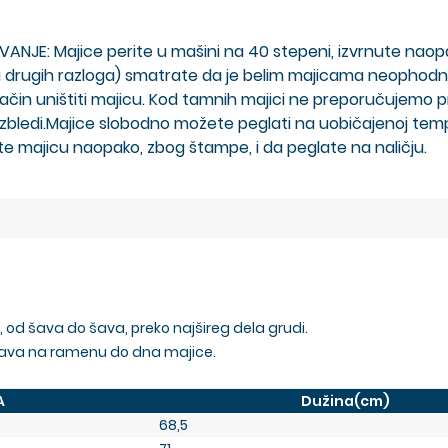
E: Majice perite u mašini na 40 stepeni, izvrnute naopako
 ili drugih razloga) smatrate da je belim majicama neophodn
način uništiti majicu. Kod tamnih majici ne preporučujemo 
bledi.Majice slobodno možete peglati na uobičajenoj tempe
e majicu naopako, zbog štampe, i da peglate na naličju.
 od šava do šava, preko najšireg dela grudi.
šava na ramenu do dna majice.
A
Dužina(cm)
68,5