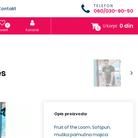
TELEFON
Kontakt
060/030-90-50
0 din
0
U korpi:
0
vorit
Korisnik
es
Opis proizvoda
Fruit of the Loom, Sofspun,
muška pamučna majica