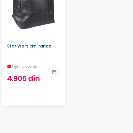
Star Wars crni ranac
Nije na stanju
4.905 din