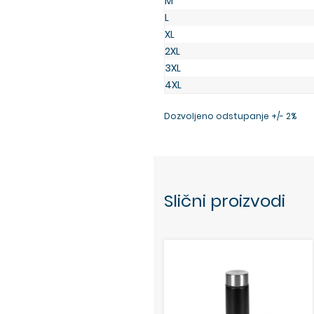
M
L
XL
2XL
3XL
4XL
Dozvoljeno odstupanje +/- 2%
Slični proizvodi