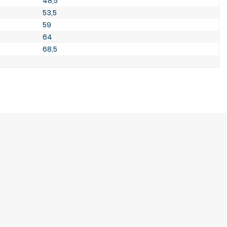
48,5
53,5
59
64
68,5