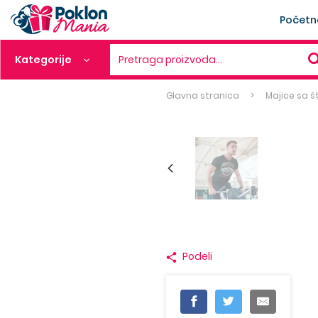
Početn
Kategorije
Pretraga proizvoda…
Glavna stranica
Majice sa
Podeli