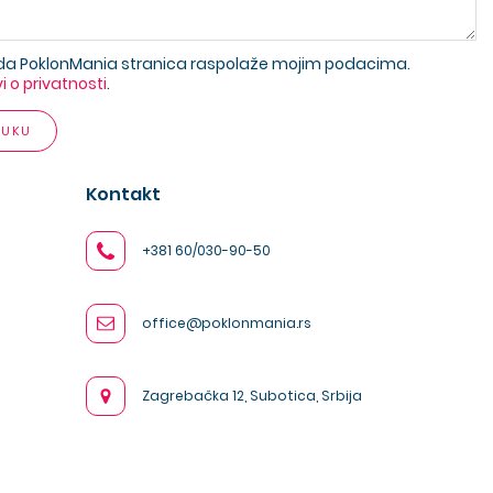
da PoklonMania stranica raspolaže mojim podacima.
vi o privatnosti
.
RUKU
Kontakt
+381 60/030-90-50
office@poklonmania.rs
Zagrebačka 12, Subotica, Srbija