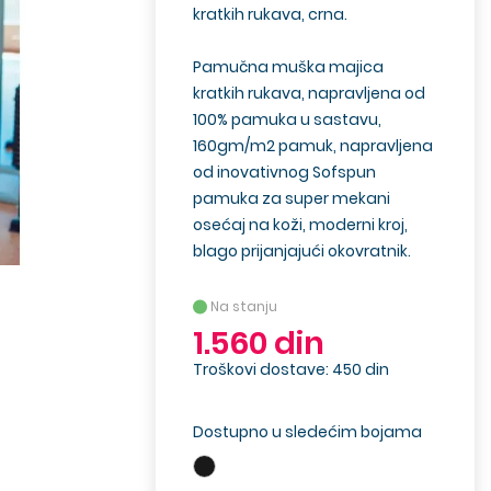
kratkih rukava,
crna
.
Pamučna muška majica
kratkih rukava, napravljena od
100% pamuka u sastavu,
160gm/m2 pamuk, napravljena
od inovativnog Sofspun
pamuka za super mekani
osećaj na koži, moderni kroj,
blago prijanjajući okovratnik.
Na stanju
1.560 din
Troškovi dostave: 450 din
Dostupno u sledećim bojama