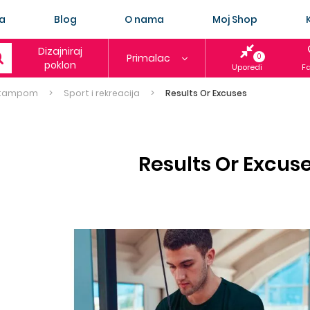
a
Blog
O nama
Moj Shop
Dizajniraj
Primalac
0
poklon
Uporedi
Fa
 štampom
Sport i rekreacija
Results Or Excuses
Results Or Excus