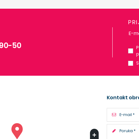
PR
-90-50
P
p
S
Kontakt obr