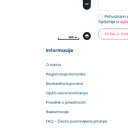
Prihvatam 
Opširnije u
izja
POŠALJI PO
500 m
500 m
Informacije
O nama
Registracija korisnika
Bezbedna kupovina
Opšti uslovi korišćenja
Pravilnik o privatnosti
Reklamacije
FAQ – Često postavljena pitanja