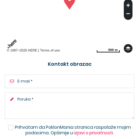
500 m
500 m
© 1987–2026 HERE |
Terms of use
Kontakt obrazac
Prihvatam da PoklonMania stranica raspolaže mojim
podacima. Opširnije u
izjavi o privatnosti
.