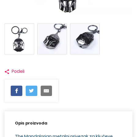
Podeli
Opis proizvoda
The Mandalorian metalni privezak za ključeve.