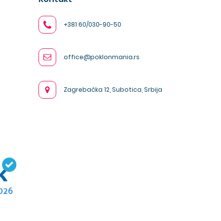
+381 60/030-90-50
office@poklonmania.rs
Zagrebačka 12, Subotica, Srbija