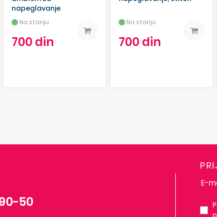
napeglavanje
Na stanju
Na stanju
700 din
700 din
PR
-90-50
P
p