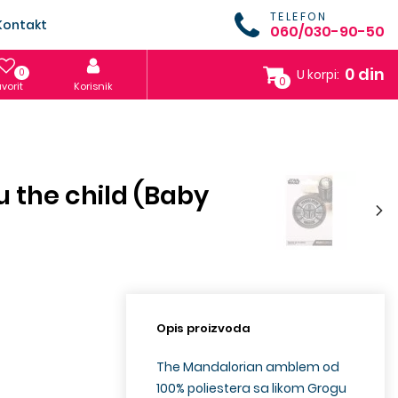
TELEFON
Kontakt
060/030-90-50
0 din
0
U korpi:
0
vorit
Korisnik
 the child (Baby
Opis proizvoda
The Mandalorian amblem od
100% poliestera sa likom Grogu