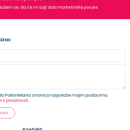
lažem se, da će mi sajt slati marketinške poruke.
azac
da PoklonMania stranica raspolaže mojim podacima.
vi o privatnosti
.
RUKU
Kontakt