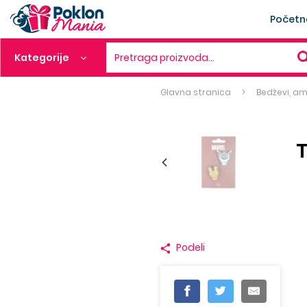
Početn
Kategorije
Pretraga proizvoda…
Glavna stranica
Bedževi, a
T
Podeli