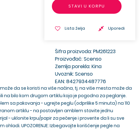
STAVI U KORPU
Lista želja
Uporedi
Šifra proizvoda: PM261223
Proizvođač: Scenso
Zemlja porekla: Kina
Uvoznik: Scenso
EAN: 8427934487776
ože da se koristi na više načina, tj. na više mesta može da
ili na bilo kom drugom artiklu koja je pogodna za peglanje.
em sa pakovanja - ugrejte peglu (odprilike 5 minuta) na 110
branom artiklu - na postavljen amblem stavite jednu
 - uklonite krpu/papir za pečenje i proverite da li su sve
blem ohladi. UPOZORENJE: Izbegavajte korišćenje pegle na