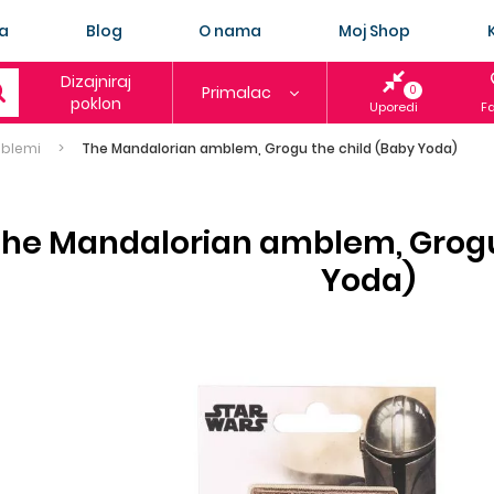
a
Blog
O nama
Moj Shop
Dizajniraj
Primalac
0
poklon
Uporedi
Fa
mblemi
The Mandalorian amblem, Grogu the child (Baby Yoda)
he Mandalorian amblem, Grogu
Yoda)