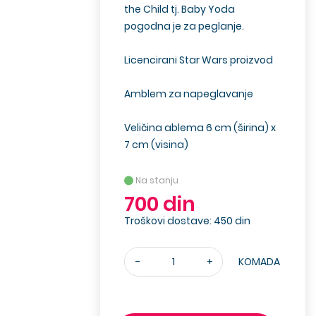
the Child tj. Baby Yoda
pogodna je za peglanje.
Licencirani Star Wars proizvod
Amblem za napeglavanje
Veličina ablema 6 cm (širina) x
7 cm (visina)
Na stanju
700 din
Troškovi dostave: 450 din
-
+
KOMADA