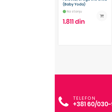
(Baby Yoda)
Na stanju
1.811 din
TELEFON
+381 60/030