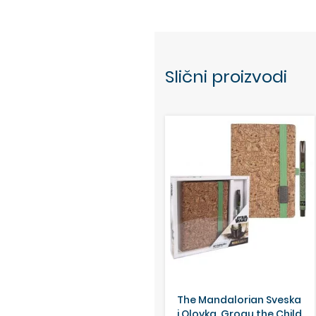
Slični proizvodi
The Mandalorian Sveska
i Olovka, Grogu the Child