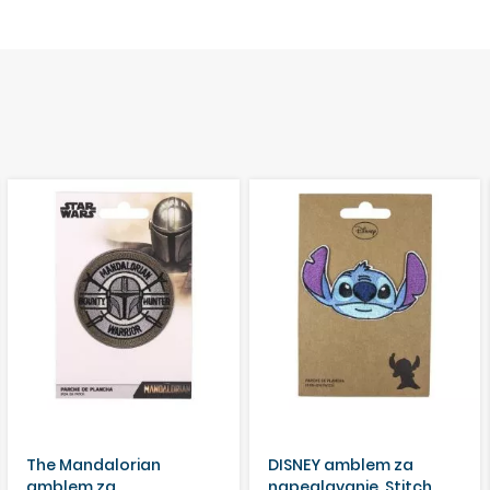
The Mandalorian
DISNEY amblem za
amblem za
napeglavanje, Stitch