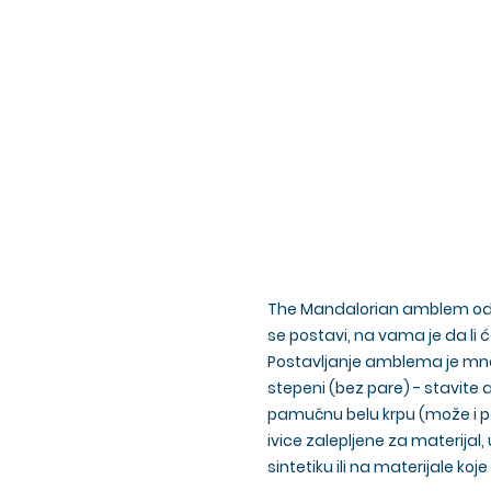
The Mandalorian amblem od 10
se postavi, na vama je da li 
Postavljanje amblema je mnog
stepeni (bez pare) - stavite
pamučnu belu krpu (može i pap
ivice zalepljene za materijal
sintetiku ili na materijale ko