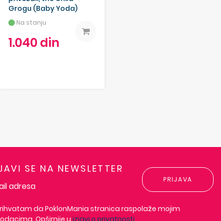
Grogu (Baby Yoda)
Na stanju
1.040 din
IJAVI SE NA NEWSLETTER
PRIJAVA
rihvatam da PoklonMania stranica raspolaže mojim
odacima. Opširnije u
izjavi o privatnosti
.