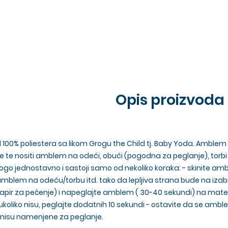
Opis proizvoda
0% poliestera sa likom Grogu the Child tj. Baby Yoda. Amblem m
će te nositi amblem na odeći, obući (pogodna za peglanje), torbi 
o jednostavno i sastoji samo od nekoliko koraka: - skinite ambl
 amblem na odeću/torbu itd. tako da lepljiva strana bude na iza
ir za pečenje) i napeglajte amblem ( 30-40 sekundi) na materijal
, ukoliko nisu, peglajte dodatnih 10 sekundi - ostavite da se am
je nisu namenjene za peglanje.