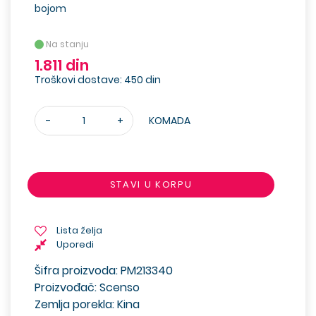
bojom
Na stanju
1.811 din
Troškovi dostave: 450 din
-
+
KOMADA
STAVI U KORPU
Lista želja
Uporedi
Šifra proizvoda: PM213340
Proizvođač: Scenso
Zemlja porekla: Kina