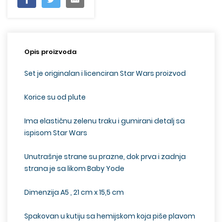
Opis proizvoda
Set je originalan i licenciran Star Wars proizvod
Korice su od plute
Ima elastičnu zelenu traku i gumirani detalj sa
ispisom Star Wars
Unutrašnje strane su prazne, dok prva i zadnja
strana je sa likom Baby Yode
Dimenzija A5 , 21 cm x 15,5 cm
Spakovan u kutiju sa hemijskom koja piše plavom