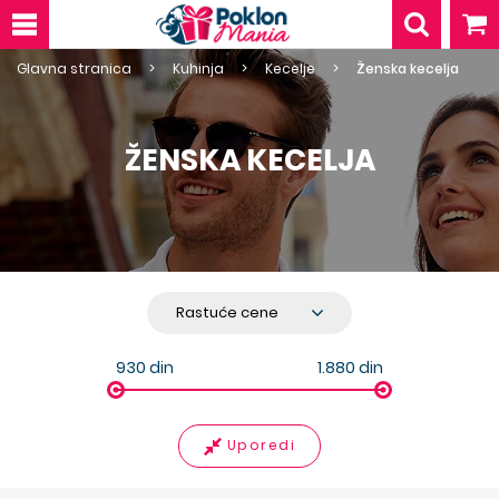
Glavna stranica
Kuhinja
Kecelje
Ženska kecelja
ŽENSKA KECELJA
930
din
1.880
din
Uporedi