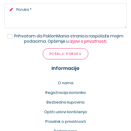
Prihvatam da PoklonMania stranica raspolaže mojim
podacima. Opširnije u
izjavi o privatnosti
.
POŠALJI PORUKU
Informacije
O nama
Registracija korisnika
Bezbedna kupovina
Opšti uslovi korišćenja
Pravilnik o privatnosti