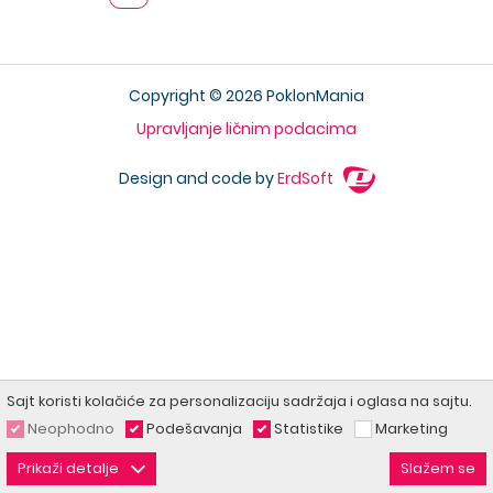
Copyright © 2026 PoklonMania
Upravljanje ličnim podacima
Design and code by
ErdSoft
Sajt koristi kolačiće za personalizaciju sadržaja i oglasa na sajtu.
Neophodno
Podešavanja
Statistike
Marketing
Prikaži detalje
Slažem se