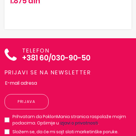
1.875 din
TELEFON
+381 60/030-90-50
PRIJAVI SE NA NEWSLETTER
PRIJAVA
Prihvatam da PoklonMania stranica raspolaže mojim
podacima. Opširnije u
izjavi o privatnosti
.
Slažem se, da će mi sajt slati marketinške poruke.