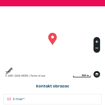
500 m
500 m
© 1987–2026 HERE |
Terms of use
Kontakt obrazac